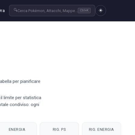
☀️
🔍
Ora
Cerca Pokémon, Attacchi, Mappe...
Ctrl+K
bella per pianificare
l limite per statistica
otale condiviso: ogni
ENERGIA
RIG. PS
RIG. ENERGIA