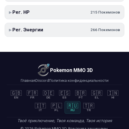
Рег. HP
215 Покемонов
▶
Рег. Энергии
266 Покемонов
▶
Pokemon MMO 3D
Главная
Discord
Политика конфиденциальности
🇬🇧
🇫🇷
🇩🇪
🇪🇸
🇧🇷
🇬🇷
🇮🇳
EN
FR
DE
ES
PT
EL
HI
🇮🇹
🇵🇱
🇷🇺
🇹🇷
IT
PL
RU
TR
Твоё приключение, Твоя команда, Твоя история
© 2026 Pokemon MMO 3D. Все права защищены.