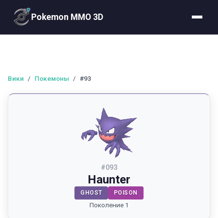
Pokemon MMO 3D
Вики
/
Покемоны
/
#93
#
093
Haunter
GHOST
POISON
Поколение 1