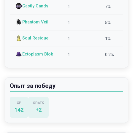
Gastly Candy
1
7
%
Phantom Veil
1
5
%
Soul Residue
1
1
%
Ectoplasm Blob
1
0.2
%
Опыт за победу
XP
SP.ATK
142
+
2