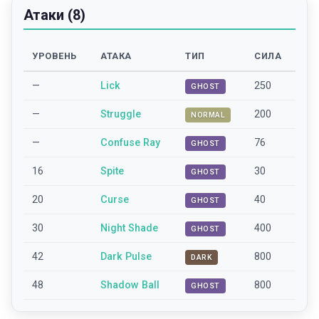
Атаки (8)
УРОВЕНЬ
АТАКА
ТИП
СИЛА
—
Lick
250
GHOST
—
Struggle
200
NORMAL
—
Confuse Ray
76
GHOST
16
Spite
30
GHOST
20
Curse
40
GHOST
30
Night Shade
400
GHOST
42
Dark Pulse
800
DARK
48
Shadow Ball
800
GHOST