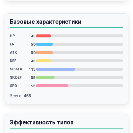
Базовые характеристики
45
HP
50
EN
50
ATK
45
DEF
115
SP.ATK
55
SP.DEF
95
SPD
Всего
:
455
Эффективность типов