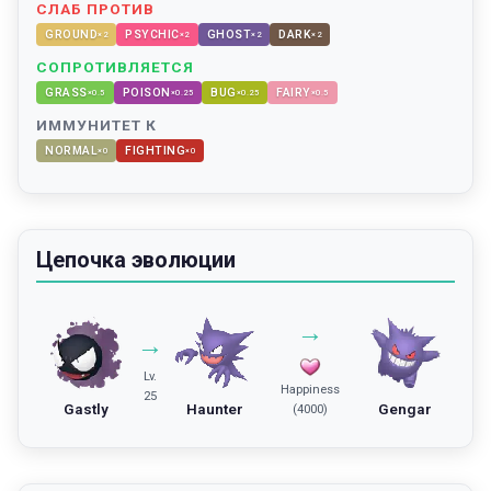
СЛАБ ПРОТИВ
GROUND
PSYCHIC
GHOST
DARK
×
2
×
2
×
2
×
2
СОПРОТИВЛЯЕТСЯ
GRASS
POISON
BUG
FAIRY
×
0.5
×
0.25
×
0.25
×
0.5
ИММУНИТЕТ К
NORMAL
FIGHTING
×
0
×
0
Цепочка эволюции
→
→
Lv.
Happiness
25
Gastly
Haunter
Gengar
(4000)