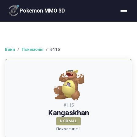
Pokemon MMO 3D
Вики
/
Покемоны
/
#115
#
115
Kangaskhan
NORMAL
Поколение 1