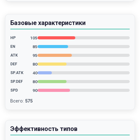
Базовые характеристики
105
HP
85
EN
95
ATK
80
DEF
40
SP.ATK
80
SP.DEF
90
SPD
Всего
:
575
Эффективность типов