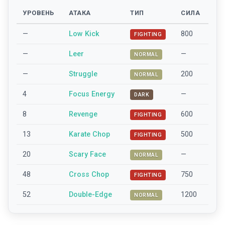
УРОВЕНЬ
АТАКА
ТИП
СИЛА
—
Low Kick
800
FIGHTING
—
Leer
—
NORMAL
—
Struggle
200
NORMAL
4
Focus Energy
—
DARK
8
Revenge
600
FIGHTING
13
Karate Chop
500
FIGHTING
20
Scary Face
—
NORMAL
48
Cross Chop
750
FIGHTING
52
Double-Edge
1200
NORMAL