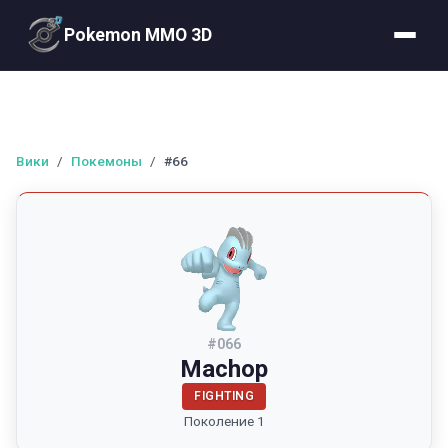
Pokemon MMO 3D
Вики
/
Покемоны
/
#66
#
066
Machop
FIGHTING
Поколение 1