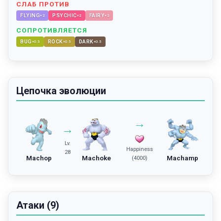
СЛАБ ПРОТИВ
FLYING
PSYCHIC
FAIRY
×
2
×
2
×
2
СОПРОТИВЛЯЕТСЯ
BUG
ROCK
DARK
×
0.5
×
0.5
×
0.5
Цепочка эволюции
→
→
Lv.
Happiness
28
Machop
Machoke
Machamp
(4000)
Атаки (9)