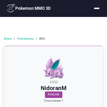
Pokemon MMO 3D
Вики
/
Покемоны
/
#32
#
032
NidoranM
POISON
Поколение 1