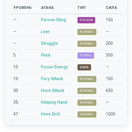
УРОВЕНЬ
АТАКА
ТИП
СИЛА
—
Poison Sting
150
POISON
—
Leer
—
NORMAL
—
Struggle
200
NORMAL
5
Peck
350
FLYING
10
Focus Energy
—
DARK
15
Fury Attack
150
NORMAL
30
Horn Attack
650
NORMAL
35
Helping Hand
—
NORMAL
47
Horn Drill
1500
NORMAL