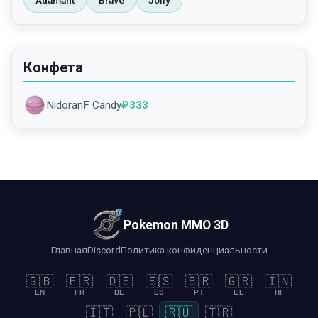
Adamant
Brave
Jolly
Конфета
NidoranF Candy
₽
333
Pokemon MMO 3D
Главная
Discord
Политика конфиденциальности
🇬🇧
🇫🇷
🇩🇪
🇪🇸
🇧🇷
🇬🇷
🇮🇳
EN
FR
DE
ES
PT
EL
HI
🇮🇹
🇵🇱
🇷🇺
🇹🇷