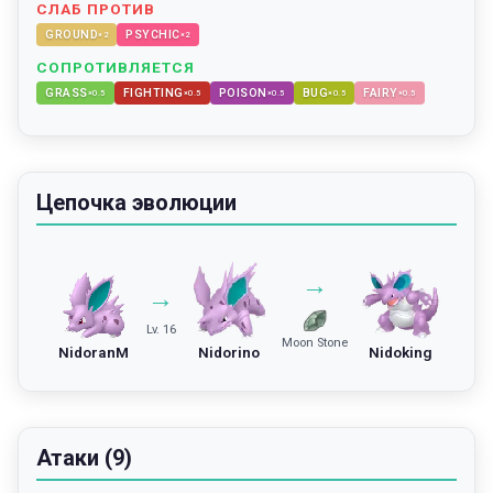
СЛАБ ПРОТИВ
GROUND
PSYCHIC
×
2
×
2
СОПРОТИВЛЯЕТСЯ
GRASS
FIGHTING
POISON
BUG
FAIRY
×
0.5
×
0.5
×
0.5
×
0.5
×
0.5
Цепочка эволюции
→
→
Lv. 16
Moon Stone
NidoranM
Nidorino
Nidoking
Атаки (9)