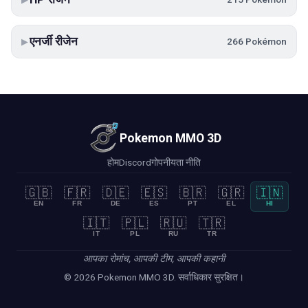
एनर्जी रीजेन
266 Pokémon
▶
Pokemon MMO 3D
होम
Discord
गोपनीयता नीति
🇬🇧
🇫🇷
🇩🇪
🇪🇸
🇧🇷
🇬🇷
🇮🇳
EN
FR
DE
ES
PT
EL
HI
🇮🇹
🇵🇱
🇷🇺
🇹🇷
IT
PL
RU
TR
आपका रोमांच, आपकी टीम, आपकी कहानी
© 2026 Pokemon MMO 3D. सर्वाधिकार सुरक्षित।