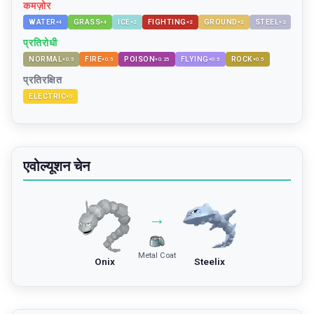
कमज़ोर
WATER
GRASS
ICE
FIGHTING
GROUND
STEEL
×
4
×
4
×
2
×
2
×
2
×
2
प्रतिरोधी
NORMAL
FIRE
POISON
FLYING
ROCK
×
0.5
×
0.5
×
0.25
×
0.5
×
0.5
प्रतिरक्षित
ELECTRIC
×
0
एवोल्यूशन चेन
→
Metal Coat
Onix
Steelix