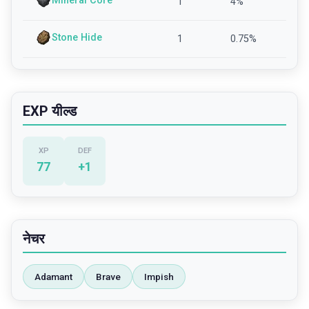
Mineral Core
1
4
%
Stone Hide
1
0.75
%
EXP यील्ड
XP
DEF
77
+
1
नेचर
Adamant
Brave
Impish