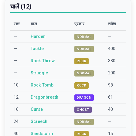
चालें (12)
स्तर
चाल
प्रकार
शक्ति
—
Harden
—
NORMAL
—
Tackle
400
NORMAL
—
Rock Throw
380
ROCK
—
Struggle
200
NORMAL
10
Rock Tomb
98
ROCK
12
Dragonbreath
61
DRAGON
16
Curse
40
GHOST
24
Screech
—
NORMAL
40
Sandstorm
15
ROCK