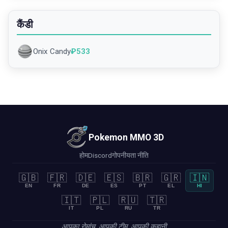
कैंडी
Onix Candy
₽
533
Pokemon MMO 3D
होम
Discord
गोपनीयता नीति
🇬🇧
🇫🇷
🇩🇪
🇪🇸
🇧🇷
🇬🇷
🇮🇳
EN
FR
DE
ES
PT
EL
HI
🇮🇹
🇵🇱
🇷🇺
🇹🇷
IT
PL
RU
TR
आपका रोमांच, आपकी टीम, आपकी कहानी