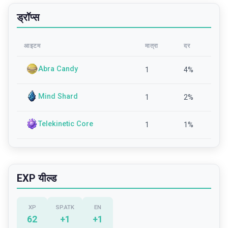
ड्रॉप्स
आइटम
मात्रा
दर
Abra Candy
1
4
%
Mind Shard
1
2
%
Telekinetic Core
1
1
%
EXP यील्ड
XP
SP.ATK
EN
62
+
1
+
1