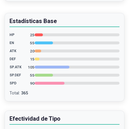
Estadísticas Base
25
HP
55
EN
20
ATK
15
DEF
105
SP.ATK
55
SP.DEF
90
SPD
Total
:
365
Efectividad de Tipo