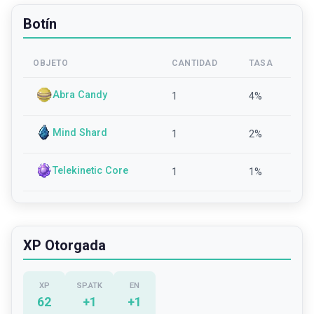
Botín
OBJETO
CANTIDAD
TASA
Abra Candy
1
4
%
Mind Shard
1
2
%
Telekinetic Core
1
1
%
XP Otorgada
XP
SP.ATK
EN
62
+
1
+
1