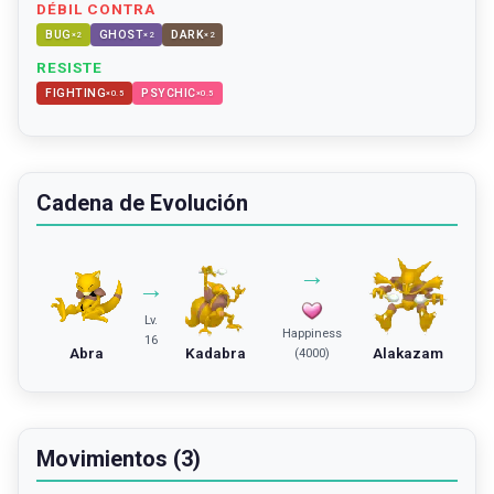
DÉBIL CONTRA
BUG
GHOST
DARK
×
2
×
2
×
2
RESISTE
FIGHTING
PSYCHIC
×
0.5
×
0.5
Cadena de Evolución
→
→
Lv.
Happiness
16
Abra
Kadabra
Alakazam
(4000)
Movimientos (3)