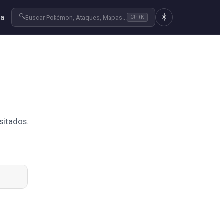
☀️
🔍
ra
Buscar Pokémon, Ataques, Mapas...
Ctrl+K
sitados.