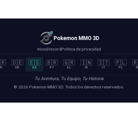
Pokemon MMO 3D
Inicio
Discord
Política de privacidad
🇷
🇩🇪
🇪🇸
🇧🇷
🇬🇷
🇮🇳
🇮🇹
🇵🇱
🇷
R
DE
ES
PT
EL
HI
IT
PL
R
Tu Aventura, Tu Equipo, Tu Historia
© 2026 Pokemon MMO 3D. Todos los derechos reservados.