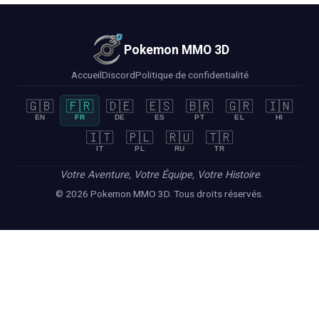
Pokemon MMO 3D
Accueil
Discord
Politique de confidentialité
🇬🇧
🇫🇷
🇩🇪
🇪🇸
🇧🇷
🇬🇷
🇮🇳
EN
FR
DE
ES
PT
EL
HI
🇮🇹
🇵🇱
🇷🇺
🇹🇷
IT
PL
RU
TR
Votre Aventure, Votre Équipe, Votre Histoire
© 2026 Pokemon MMO 3D. Tous droits réservés.