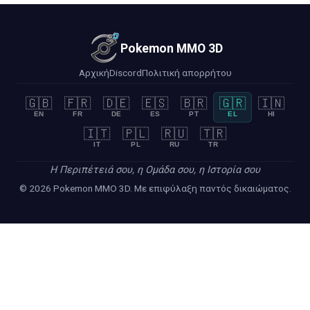
Pokemon MMO 3D
Αρχική
Discord
Πολιτική απορρήτου
🇬🇧
🇫🇷
🇩🇪
🇪🇸
🇧🇷
🇬🇷
🇮🇳
EN
FR
DE
ES
PT
EL
HI
🇮🇹
🇵🇱
🇷🇺
🇹🇷
IT
PL
RU
TR
Η Περιπέτειά σου, η Ομάδα σου, η Ιστορία σου
© 2026 Pokemon MMO 3D. Με επιφύλαξη παντός δικαιώματος.