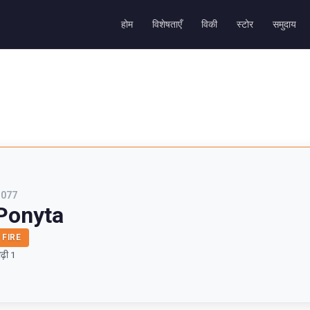
होम
विशेषताएँ
विकी
स्टोर
समुदाय
#
077
Ponyta
FIRE
ीढ़ी 1