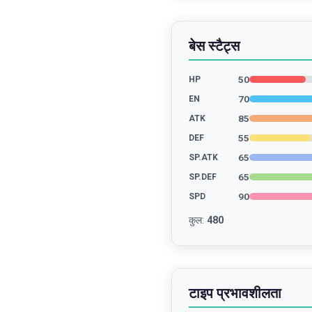
बेस स्टैट्स
50
HP
70
EN
85
ATK
55
DEF
65
SP.ATK
65
SP.DEF
90
SPD
कुल
:
480
टाइप प्रभावशीलता