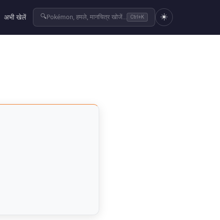
☀️
🔍
अभी खेलें
Pokémon, हमले, मानचित्र खोजें...
Ctrl+K