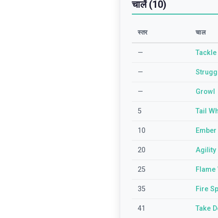
चालें (10)
स्तर
चाल
—
Tackle
—
Strugg
—
Growl
5
Tail W
10
Ember
20
Agility
25
Flame
35
Fire Sp
41
Take 