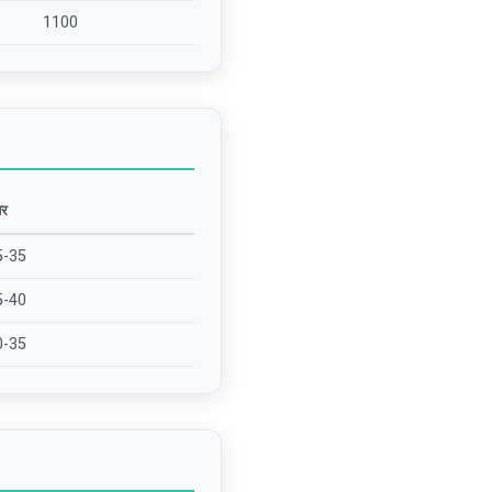
1100
तर
5-35
5-40
0-35