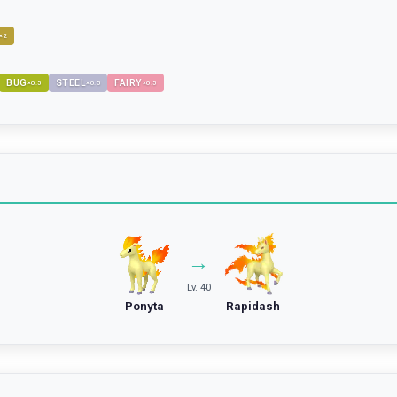
×
2
BUG
STEEL
FAIRY
×
0.5
×
0.5
×
0.5
→
Lv. 40
Ponyta
Rapidash