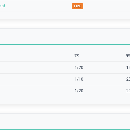
ast
FIRE
दर
स्
1/20
1
1/10
2
1/20
2