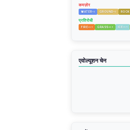
कमज़ोर
WATER
GROUND
ROCK
×
2
×
2
प्रतिरोधी
FIRE
GRASS
ICE
×
0.5
×
0.5
×
0.5
एवोल्यूशन चेन