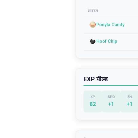
आइटम
Ponyta Candy
Hoof Chip
EXP यील्ड
XP
SPD
EN
82
+
1
+
1