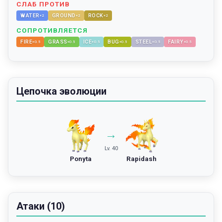
СЛАБ ПРОТИВ
WATER
GROUND
ROCK
×
2
×
2
×
2
СОПРОТИВЛЯЕТСЯ
FIRE
GRASS
ICE
BUG
STEEL
FAIRY
×
0.5
×
0.5
×
0.5
×
0.5
×
0.5
×
0.5
Цепочка эволюции
→
Lv. 40
Ponyta
Rapidash
Атаки (10)