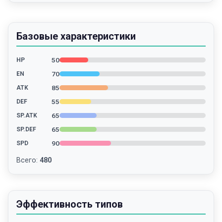
Базовые характеристики
50
HP
70
EN
85
ATK
55
DEF
65
SP.ATK
65
SP.DEF
90
SPD
Всего
:
480
Эффективность типов