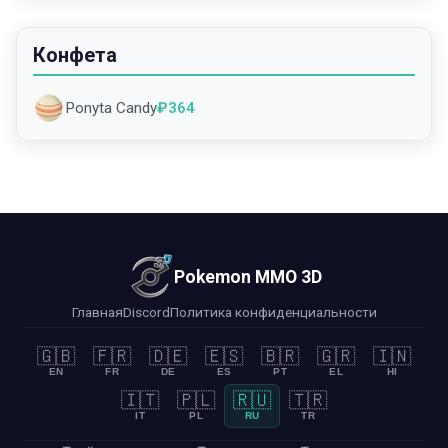
Конфета
Ponyta Candy
₽
364
Pokemon MMO 3D
Главная
Discord
Политика конфиденциальности
🇬🇧
🇫🇷
🇩🇪
🇪🇸
🇧🇷
🇬🇷
🇮🇳
EN
FR
DE
ES
PT
EL
HI
🇮🇹
🇵🇱
🇷🇺
🇹🇷
IT
PL
RU
TR