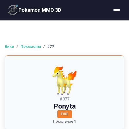
Pokemon MMO 3D
Вики
/
Покемоны
/
#77
#
077
Ponyta
FIRE
Поколение 1