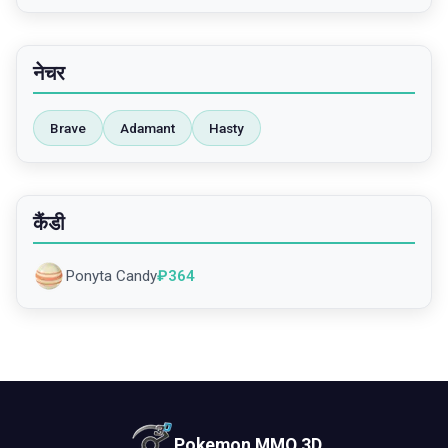
नेचर
Brave
Adamant
Hasty
कैंडी
Ponyta Candy
₽
364
Pokemon MMO 3D