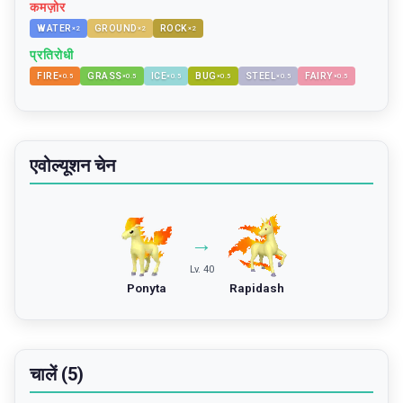
कमज़ोर
WATER
GROUND
ROCK
×
2
×
2
×
2
प्रतिरोधी
FIRE
GRASS
ICE
BUG
STEEL
FAIRY
×
0.5
×
0.5
×
0.5
×
0.5
×
0.5
×
0.5
एवोल्यूशन चेन
→
Lv. 40
Ponyta
Rapidash
चालें (5)