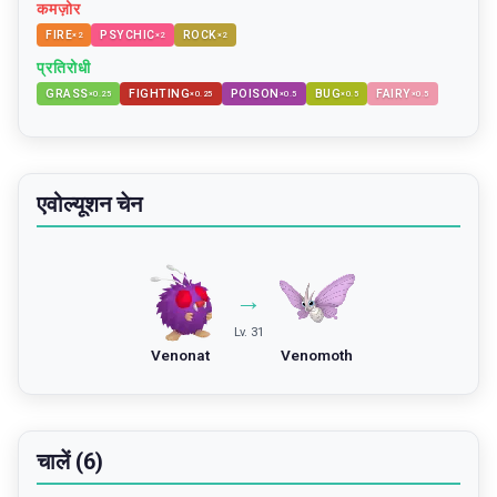
कमज़ोर
FIRE
PSYCHIC
ROCK
×
2
×
2
×
2
प्रतिरोधी
GRASS
FIGHTING
POISON
BUG
FAIRY
×
0.25
×
0.25
×
0.5
×
0.5
×
0.5
एवोल्यूशन चेन
→
Lv. 31
Venonat
Venomoth
चालें (6)