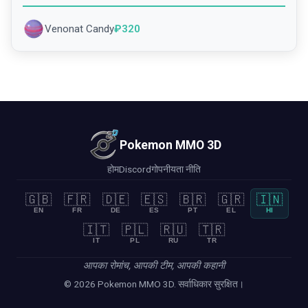
Venonat Candy
₽
320
Pokemon MMO 3D
होम
Discord
गोपनीयता नीति
🇬🇧
🇫🇷
🇩🇪
🇪🇸
🇧🇷
🇬🇷
🇮🇳
EN
FR
DE
ES
PT
EL
HI
🇮🇹
🇵🇱
🇷🇺
🇹🇷
IT
PL
RU
TR
आपका रोमांच, आपकी टीम, आपकी कहानी
© 2026 Pokemon MMO 3D. सर्वाधिकार सुरक्षित।