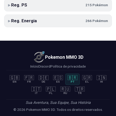
Reg. PS
215 Pokémon
▶
Reg. Energia
266 Pokémon
▶
Pokemon MMO 3D
Início
Discord
Política de privacidade
🇬🇧
🇫🇷
🇩🇪
🇪🇸
🇧🇷
🇬🇷
🇮🇳
EN
FR
DE
ES
PT
EL
HI
🇮🇹
🇵🇱
🇷🇺
🇹🇷
IT
PL
RU
TR
Sua Aventura, Sua Equipe, Sua História
© 2026 Pokemon MMO 3D. Todos os direitos reservados.