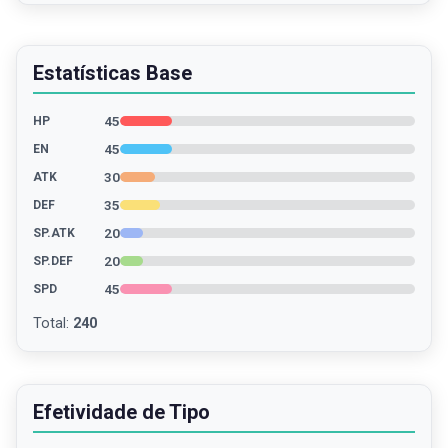
Estatísticas Base
45
HP
45
EN
30
ATK
35
DEF
20
SP.ATK
20
SP.DEF
45
SPD
Total
:
240
Efetividade de Tipo