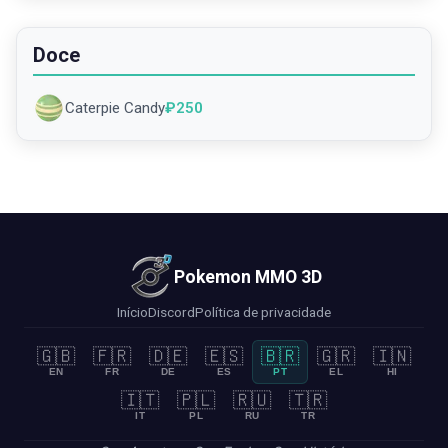
Doce
Caterpie Candy
₽
250
Pokemon MMO 3D
Início
Discord
Política de privacidade
🇬🇧
🇫🇷
🇩🇪
🇪🇸
🇧🇷
🇬🇷
🇮🇳
EN
FR
DE
ES
PT
EL
HI
🇮🇹
🇵🇱
🇷🇺
🇹🇷
IT
PL
RU
TR