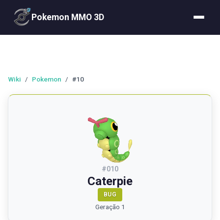
Pokemon MMO 3D
Wiki
/
Pokemon
/
#10
#
010
Caterpie
BUG
Geração 1