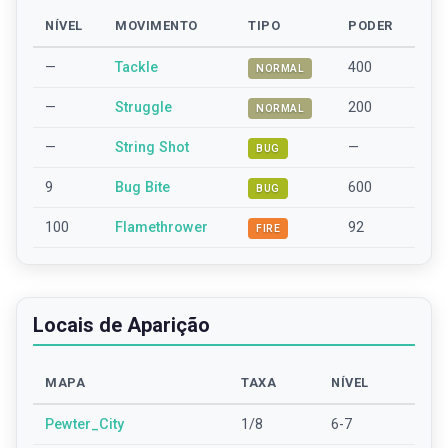
NÍVEL
MOVIMENTO
TIPO
PODER
—
Tackle
400
NORMAL
—
Struggle
200
NORMAL
—
String Shot
—
BUG
9
Bug Bite
600
BUG
100
Flamethrower
92
FIRE
Locais de Aparição
MAPA
TAXA
NÍVEL
Pewter_City
1/8
6-7