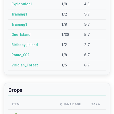
Exploration1
1/8
4-8
Training1
1/2
5-7
Training1
1/8
5-7
One_Island
1/30
5-7
Birthday_Island
1/2
2-7
Route_002
1/8
6-7
Viridian_Forest
1/5
6-7
Drops
ITEM
QUANTIDADE
TAXA