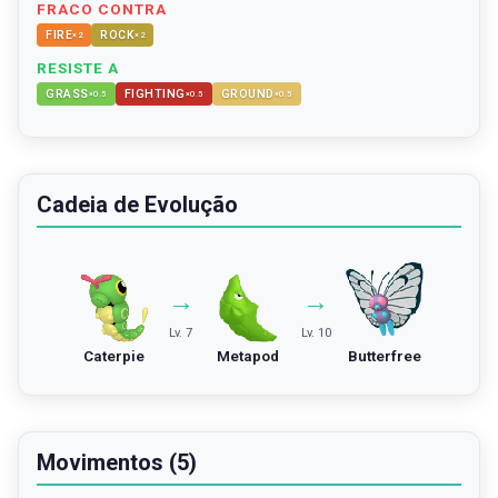
FRACO CONTRA
FIRE
ROCK
×
2
×
2
RESISTE A
GRASS
FIGHTING
GROUND
×
0.5
×
0.5
×
0.5
Cadeia de Evolução
→
→
Lv. 7
Lv. 10
Caterpie
Metapod
Butterfree
Movimentos (5)