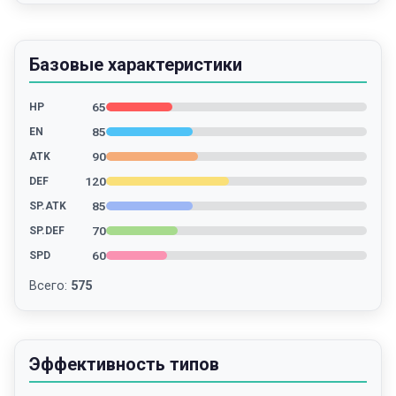
Базовые характеристики
65
HP
85
EN
90
ATK
120
DEF
85
SP.ATK
70
SP.DEF
60
SPD
Всего
:
575
Эффективность типов