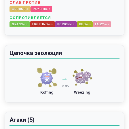
СЛАБ ПРОТИВ
GROUND
PSYCHIC
×
2
×
2
СОПРОТИВЛЯЕТСЯ
GRASS
FIGHTING
POISON
BUG
FAIRY
×
0.5
×
0.5
×
0.5
×
0.5
×
0.5
Цепочка эволюции
→
Lv. 35
Koffing
Weezing
Атаки (5)