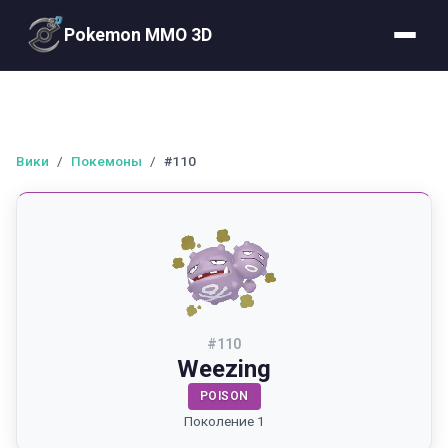
Pokemon MMO 3D
Вики
/
Покемоны
/
#110
#
110
Weezing
POISON
Поколение 1