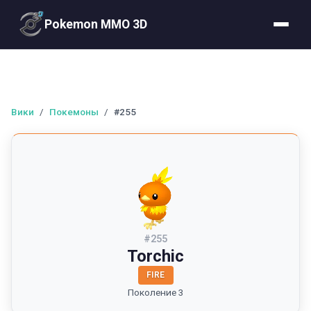
Pokemon MMO 3D
Вики
/
Покемоны
/
#255
#
255
Torchic
FIRE
Поколение 3