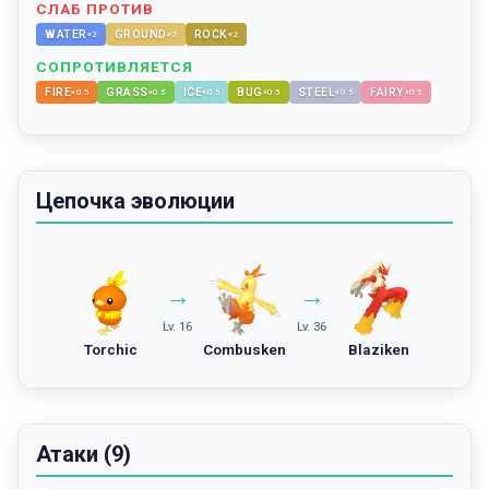
СЛАБ ПРОТИВ
WATER
GROUND
ROCK
×
2
×
2
×
2
СОПРОТИВЛЯЕТСЯ
FIRE
GRASS
ICE
BUG
STEEL
FAIRY
×
0.5
×
0.5
×
0.5
×
0.5
×
0.5
×
0.5
Цепочка эволюции
→
→
Lv. 16
Lv. 36
Torchic
Combusken
Blaziken
Атаки (9)