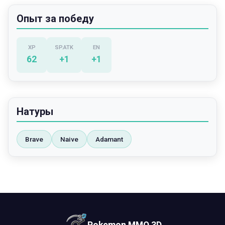
Опыт за победу
XP
SP.ATK
EN
62
+
1
+
1
Натуры
Brave
Naive
Adamant
Pokemon MMO 3D