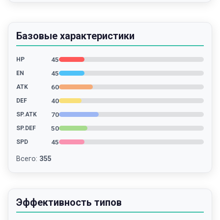
Базовые характеристики
45
HP
45
EN
60
ATK
40
DEF
70
SP.ATK
50
SP.DEF
45
SPD
Всего
:
355
Эффективность типов