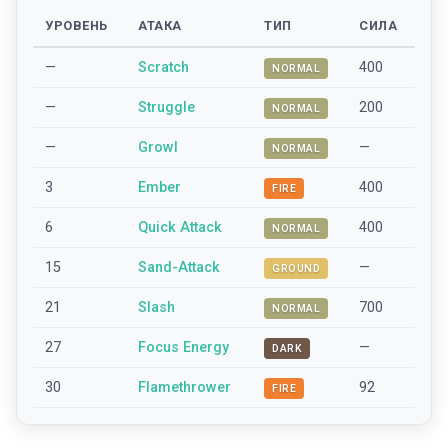
УРОВЕНЬ
АТАКА
ТИП
СИЛА
—
Scratch
400
NORMAL
—
Struggle
200
NORMAL
—
Growl
—
NORMAL
3
Ember
400
FIRE
6
Quick Attack
400
NORMAL
15
Sand-Attack
—
GROUND
21
Slash
700
NORMAL
27
Focus Energy
—
DARK
30
Flamethrower
92
FIRE