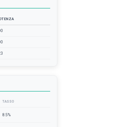
OTENZA
00
00
23
TASSO
8.5
%