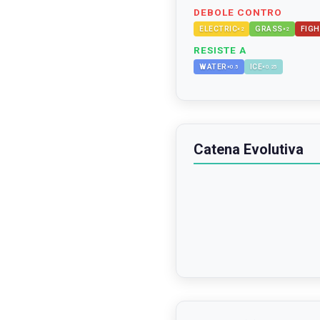
DEBOLE CONTRO
ELECTRIC
GRASS
FIGH
×
2
×
2
RESISTE A
WATER
ICE
×
0.5
×
0.25
Catena Evolutiva