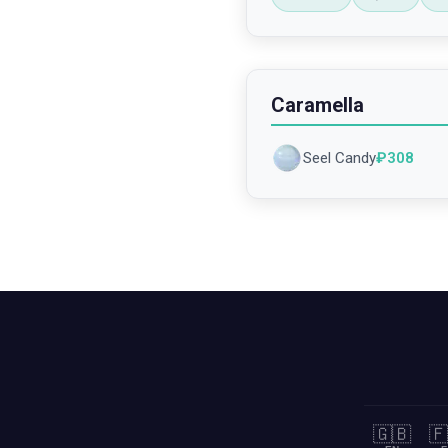
Caramella
Seel Candy
₽
308
🇬🇧
🇫