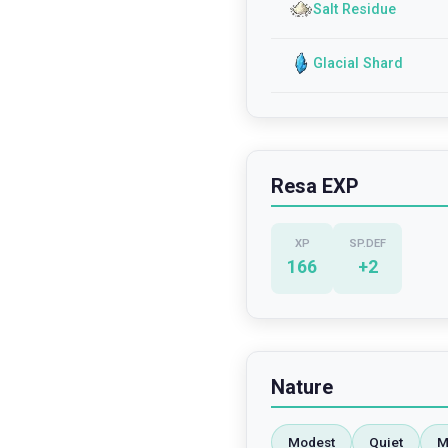
Salt Residue
Glacial Shard
Resa EXP
XP
SP.DEF
166
+
2
Nature
Modest
Quiet
M