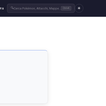
☀️
🔍
Ora
Cerca Pokémon, Attacchi, Mappe...
Ctrl+K