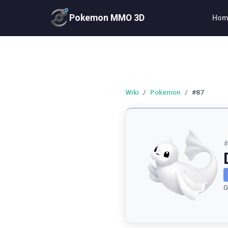
Pokemon MMO 3D
Hom
Wiki
/
Pokemon
/
#87
G