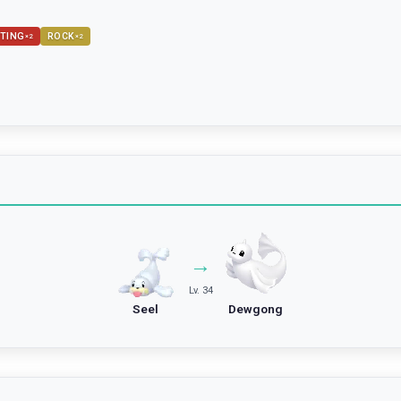
TING
ROCK
×
2
×
2
→
Lv. 34
Seel
Dewgong