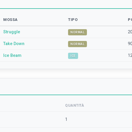
MOSSA
TIPO
P
Struggle
2
NORMAL
Take Down
9
NORMAL
Ice Beam
1
ICE
QUANTITÀ
1