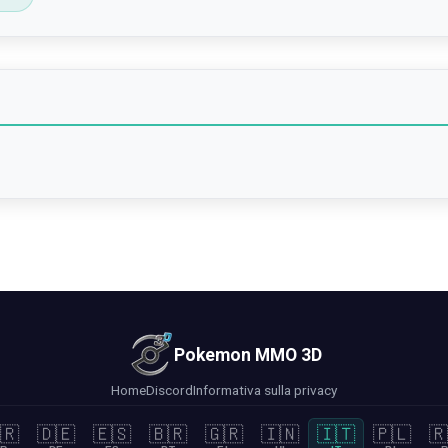
Pokemon MMO 3D
Home
Discord
Informativa sulla privacy
🇷
🇩🇪
🇪🇸
🇧🇷
🇬🇷
🇮🇳
🇮🇹
🇵🇱
🇷