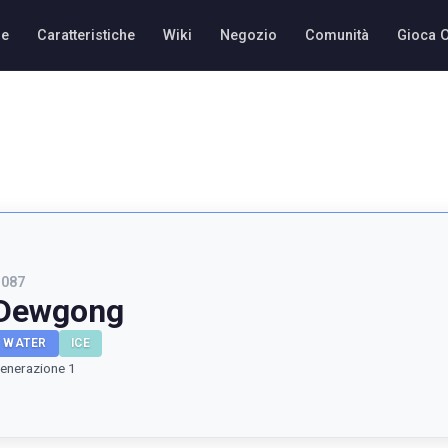
e
Caratteristiche
Wiki
Negozio
Comunità
Gioca 
#
087
Dewgong
WATER
ICE
enerazione 1