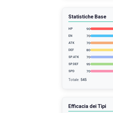
Statistiche Base
90
HP
70
EN
70
ATK
80
DEF
70
SP.ATK
95
SP.DEF
70
SPD
Totale
:
545
Efficacia dei Tipi