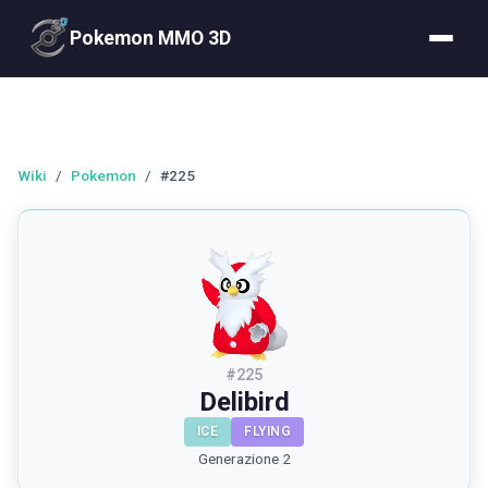
Pokemon MMO 3D
Wiki
/
Pokemon
/
#225
#
225
Delibird
ICE
FLYING
Generazione 2