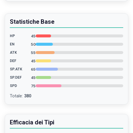
Statistiche Base
45
HP
50
EN
55
ATK
45
DEF
65
SP.ATK
45
SP.DEF
75
SPD
Totale
:
380
Efficacia dei Tipi