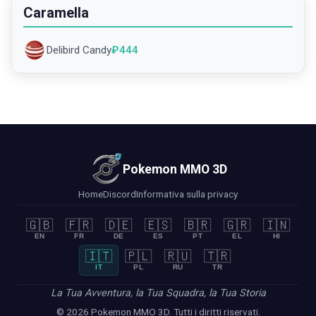
Caramella
Delibird Candy
₽
444
Pokemon MMO 3D
Home
Discord
Informativa sulla privacy
🇬🇧
🇫🇷
🇩🇪
🇪🇸
🇧🇷
🇬🇷
🇮🇳
EN
FR
DE
ES
PT
EL
HI
🇮🇹
🇵🇱
🇷🇺
🇹🇷
IT
PL
RU
TR
La Tua Avventura, la Tua Squadra, la Tua Storia
© 2026 Pokemon MMO 3D. Tutti i diritti riservati.