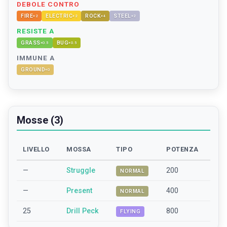
DEBOLE CONTRO
FIRE
ELECTRIC
ROCK
STEEL
×
2
×
2
×
4
×
2
RESISTE A
GRASS
BUG
×
0.5
×
0.5
IMMUNE A
GROUND
×
0
Mosse (3)
LIVELLO
MOSSA
TIPO
POTENZA
—
Struggle
200
NORMAL
—
Present
400
NORMAL
25
Drill Peck
800
FLYING