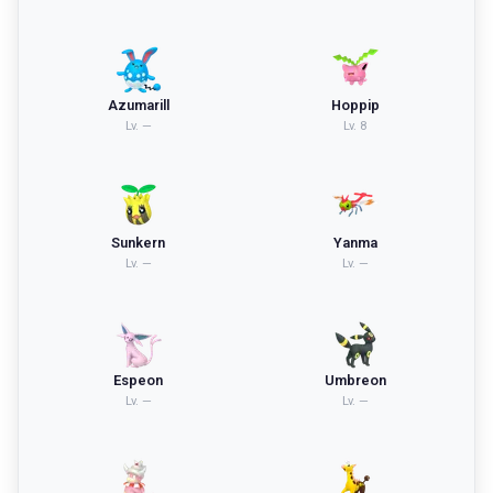
Azumarill
Hoppip
Lv.
—
Lv.
8
Sunkern
Yanma
Lv.
—
Lv.
—
Espeon
Umbreon
Lv.
—
Lv.
—