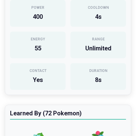
POWER
COOLDOWN
400
4
s
ENERGY
RANGE
55
Unlimited
CONTACT
DURATION
Yes
8
s
Learned By (72 Pokemon)