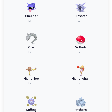
Shellder
Cloyster
Lv.
—
Lv.
—
Onix
Voltorb
Lv.
—
Lv.
—
Hitmonlee
Hitmonchan
Lv.
—
Lv.
—
Koffing
Rhyhorn