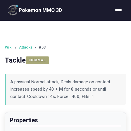
Pokemon MMO 3D
Wiki
/
Attacks
/
#53
Tackle
NORMAL
A physical Normal attack; Deals damage on contact.
Increases speed by 40 + lvl for 8 seconds or until
contact. Cooldown : 4s, Force : 400, Hits: 1
Properties