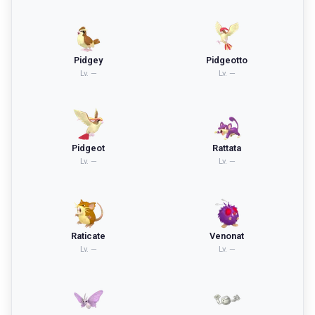
Pidgey
Pidgeotto
Lv.
—
Lv.
—
Pidgeot
Rattata
Lv.
—
Lv.
—
Raticate
Venonat
Lv.
—
Lv.
—