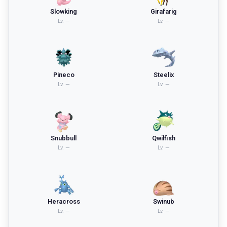
Slowking
Girafarig
Lv.
—
Lv.
—
Pineco
Steelix
Lv.
—
Lv.
—
Snubbull
Qwilfish
Lv.
—
Lv.
—
Heracross
Swinub
Lv.
—
Lv.
—