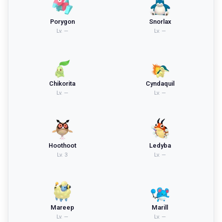
Porygon
Snorlax
Lv.
—
Lv.
—
Chikorita
Cyndaquil
Lv.
—
Lv.
—
Hoothoot
Ledyba
Lv.
3
Lv.
—
Mareep
Marill
Lv.
—
Lv.
—