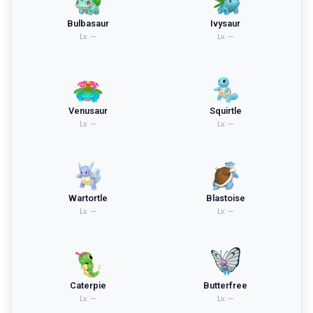
Bulbasaur
Ivysaur
Lv.
—
Lv.
—
Venusaur
Squirtle
Lv.
—
Lv.
—
Wartortle
Blastoise
Lv.
—
Lv.
—
Caterpie
Butterfree
Lv.
—
Lv.
—