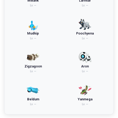
Miltank
Larvitar
Lv.
—
Lv.
—
Mudkip
Poochyena
Lv.
—
Lv.
—
Zigzagoon
Aron
Lv.
—
Lv.
—
Beldum
Yanmega
Lv.
—
Lv.
—