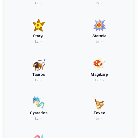
Lv.
—
Lv.
—
Staryu
Starmie
Lv.
—
Lv.
—
Tauros
Magikarp
Lv.
—
Lv.
15
Gyarados
Eevee
Lv.
—
Lv.
—