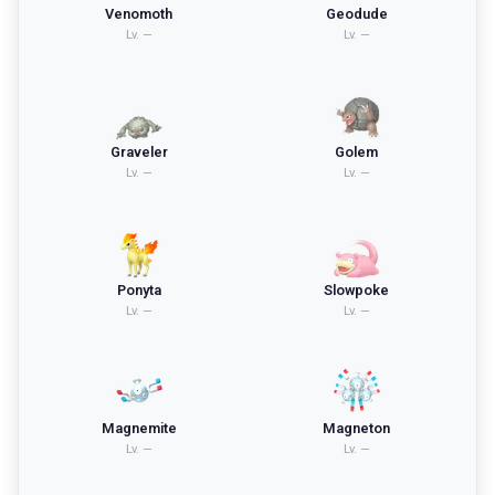
Venomoth
Geodude
Lv.
—
Lv.
—
Graveler
Golem
Lv.
—
Lv.
—
Ponyta
Slowpoke
Lv.
—
Lv.
—
Magnemite
Magneton
Lv.
—
Lv.
—