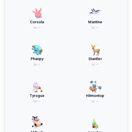
Corsola
Mantine
Lv.
—
Lv.
—
Phanpy
Stantler
Lv.
—
Lv.
—
Tyrogue
Hitmontop
Lv.
—
Lv.
—