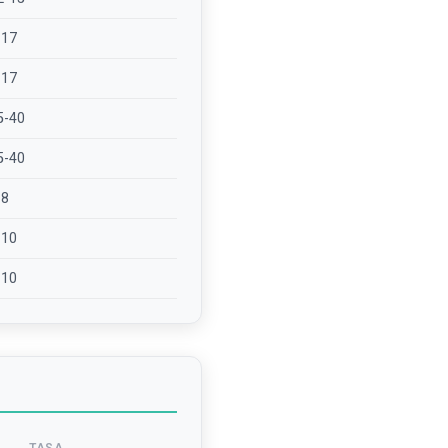
-17
-17
5-40
5-40
-8
-10
-10