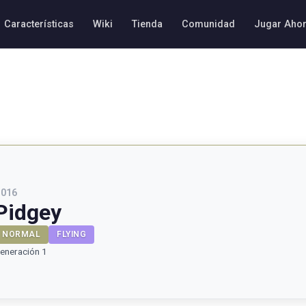
Características
Wiki
Tienda
Comunidad
Jugar Aho
#
016
Pidgey
NORMAL
FLYING
eneración 1