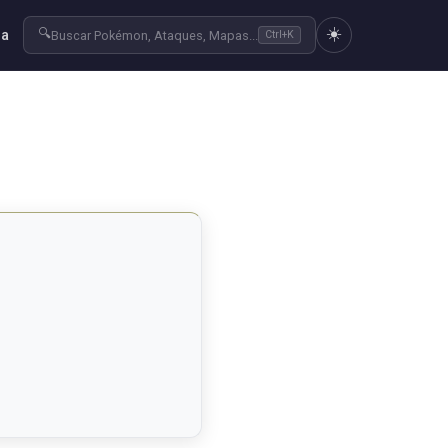
☀️
🔍
ra
Buscar Pokémon, Ataques, Mapas...
Ctrl+K