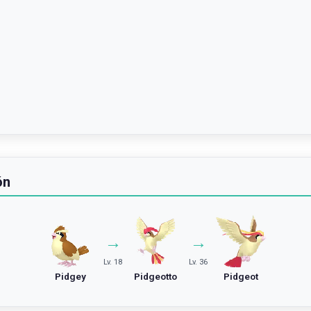
ón
→
→
Lv. 18
Lv. 36
Pidgey
Pidgeotto
Pidgeot