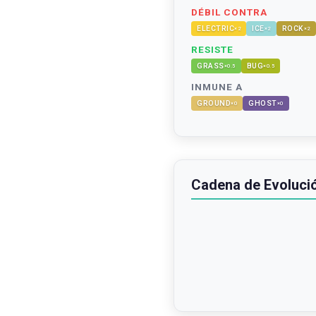
DÉBIL CONTRA
ELECTRIC
ICE
ROCK
×
2
×
2
×
2
RESISTE
GRASS
BUG
×
0.5
×
0.5
INMUNE A
GROUND
GHOST
×
0
×
0
Cadena de Evoluci