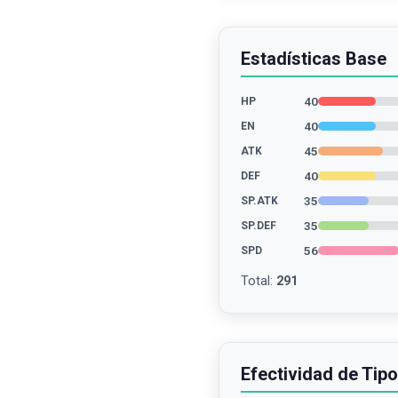
Estadísticas Base
40
HP
40
EN
45
ATK
40
DEF
35
SP.ATK
35
SP.DEF
56
SPD
Total
:
291
Efectividad de Tipo