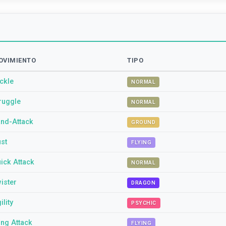
OVIMIENTO
TIPO
ckle
NORMAL
ruggle
NORMAL
nd-Attack
GROUND
st
FLYING
ick Attack
NORMAL
ister
DRAGON
ility
PSYCHIC
ng Attack
FLYING