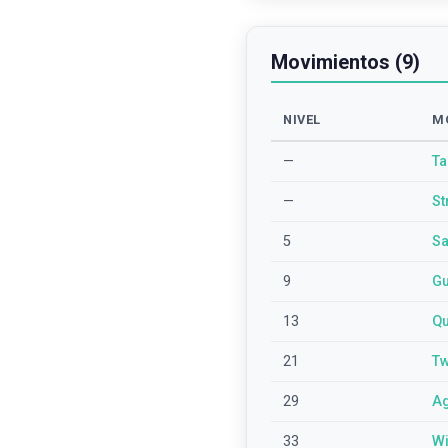
Movimientos (9)
NIVEL
M
—
Ta
—
St
5
Sa
9
Gu
13
Qu
21
Tw
29
Ag
33
Wi