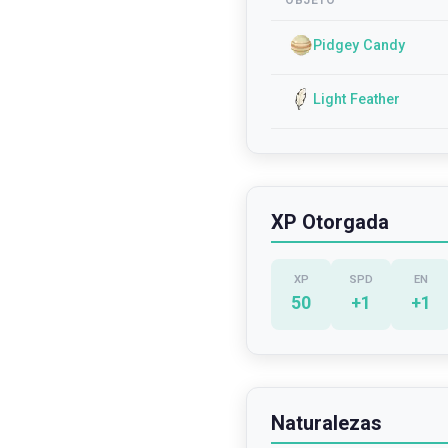
OBJETO
Pidgey Candy
Light Feather
XP Otorgada
XP
SPD
EN
50
+
1
+
1
Naturalezas