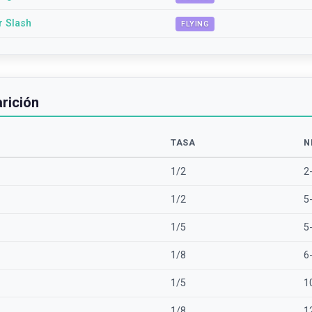
r Slash
FLYING
rición
TASA
N
1/2
2
1/2
5
1/5
5
1/8
6
1/5
1
1/8
1