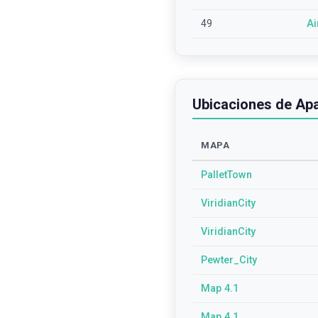
49
Ai
Ubicaciones de Apa
MAPA
PalletTown
ViridianCity
ViridianCity
Pewter_City
Map 4.1
Map 4.1