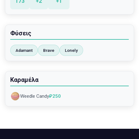
173
+
2
+
1
Φύσεις
Adamant
Brave
Lonely
Καραμέλα
Weedle Candy
₽
250