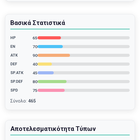
Βασικά Στατιστικά
65
HP
70
EN
90
ATK
40
DEF
45
SP.ATK
80
SP.DEF
75
SPD
Σύνολο
:
465
Αποτελεσματικότητα Τύπων