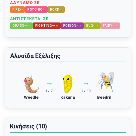
ΑΔΎΝΑΜΟ ΣΕ
FIRE
PSYCHIC
ROCK
×
2
×
2
×
2
ΑΝΤΙΣΤΈΚΕΤΑΙ ΣΕ
GRASS
FIGHTING
POISON
BUG
FAIRY
×
0.25
×
0.25
×
0.5
×
0.5
×
0.5
Αλυσίδα Εξέλιξης
→
→
Lv. 7
Lv. 10
Weedle
Kakuna
Beedrill
Κινήσεις (10)