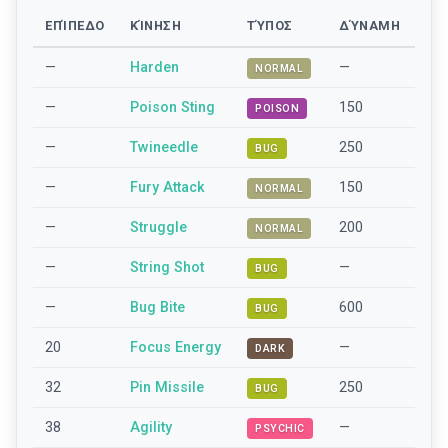
ΕΠΊΠΕΔΟ
ΚΊΝΗΣΗ
ΤΎΠΟΣ
ΔΎΝΑΜΗ
—
Harden
—
NORMAL
—
Poison Sting
150
POISON
—
Twineedle
250
BUG
—
Fury Attack
150
NORMAL
—
Struggle
200
NORMAL
—
String Shot
—
BUG
—
Bug Bite
600
BUG
20
Focus Energy
—
DARK
32
Pin Missile
250
BUG
38
Agility
—
PSYCHIC