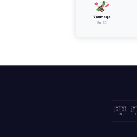
Yanmega
Επ.
30
🇬🇧
🇫
EN
F