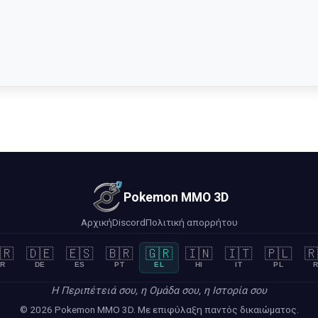
Pokemon MMO 3D
Αρχική
Discord
Πολιτική απορρήτου
🇷
🇩🇪
🇪🇸
🇧🇷
🇬🇷
🇮🇳
🇮🇹
🇵🇱
🇷
R
DE
ES
PT
EL
HI
IT
PL
R
Η Περιπέτειά σου, η Ομάδα σου, η Ιστορία σου
© 2026 Pokemon MMO 3D. Με επιφύλαξη παντός δικαιώματος.