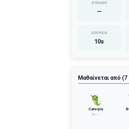
ΔΎΝΑΜΗ
—
ΔΙΆΡΚΕΙΑ
10
s
Μαθαίνεται από (7
Caterpie
B
Επ.
—