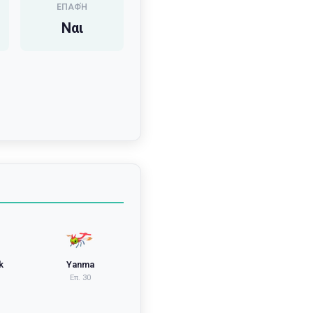
ΕΠΑΦΉ
Ναι
k
Yanma
Επ.
30