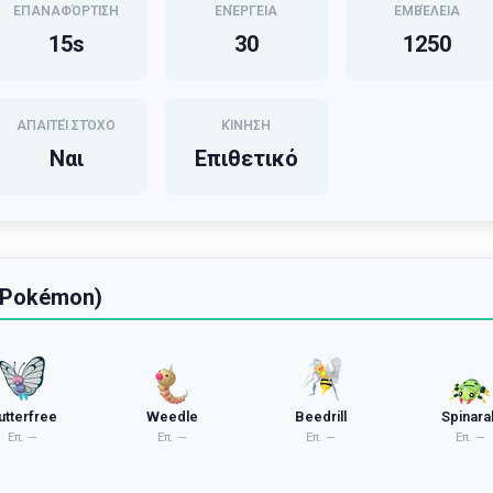
ΕΠΑΝΑΦΌΡΤΙΣΗ
ΕΝΈΡΓΕΙΑ
ΕΜΒΈΛΕΙΑ
15
s
30
1250
ΑΠΑΙΤΕΊ ΣΤΌΧΟ
ΚΊΝΗΣΗ
Ναι
Επιθετικό
 Pokémon)
utterfree
Weedle
Beedrill
Spinara
Επ.
—
Επ.
—
Επ.
—
Επ.
—