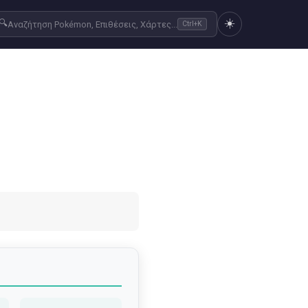
☀️
🔍
Αναζήτηση Pokémon, Επιθέσεις, Χάρτες...
Ctrl+K