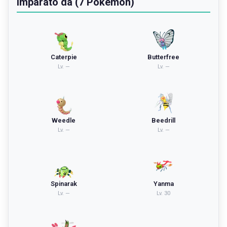
Imparato da (7 Pokémon)
Caterpie
Butterfree
Lv.
—
Lv.
—
Weedle
Beedrill
Lv.
—
Lv.
—
Spinarak
Yanma
Lv.
—
Lv.
30