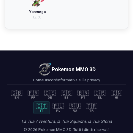
Yanmega
Lv.
30
Pokemon MMO 3D
Home
Discord
Informativa sulla privacy
🇬🇧
🇫🇷
🇩🇪
🇪🇸
🇧🇷
🇬🇷
🇮🇳
EN
FR
DE
ES
PT
EL
HI
🇮🇹
🇵🇱
🇷🇺
🇹🇷
IT
PL
RU
TR
La Tua Avventura, la Tua Squadra, la Tua Storia
© 2026 Pokemon MMO 3D. Tutti i diritti riservati.