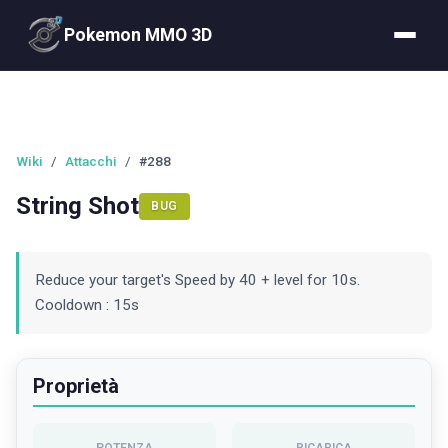
Pokemon MMO 3D
Wiki
/
Attacchi
/
#288
String Shot
BUG
Reduce your target's Speed by 40 + level for 10s.
Cooldown : 15s
Proprietà