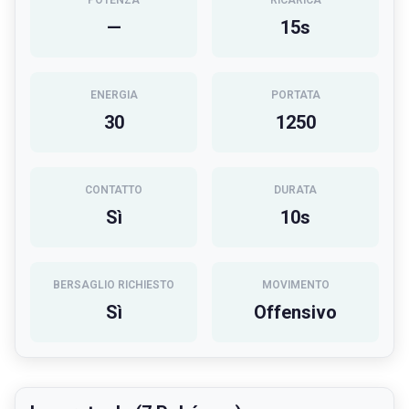
POTENZA
RICARICA
—
15
s
ENERGIA
PORTATA
30
1250
CONTATTO
DURATA
Sì
10
s
BERSAGLIO RICHIESTO
MOVIMENTO
Sì
Offensivo