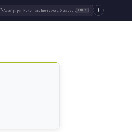
☀️
🔍
Αναζήτηση Pokémon, Επιθέσεις, Χάρτες...
Ctrl+K