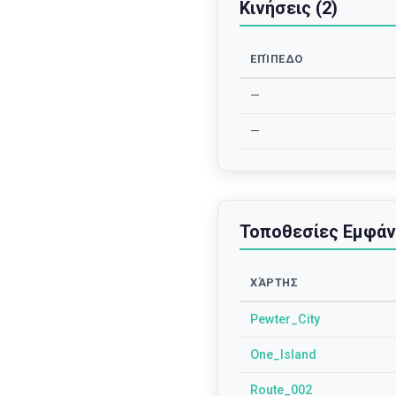
Κινήσεις (2)
ΕΠΊΠΕΔΟ
—
—
Τοποθεσίες Εμφάν
ΧΆΡΤΗΣ
Pewter_City
One_Island
Route_002