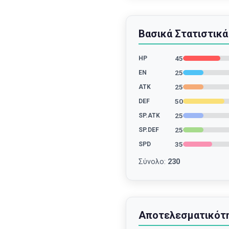
Βασικά Στατιστικά
45
HP
25
EN
25
ATK
50
DEF
25
SP.ATK
25
SP.DEF
35
SPD
Σύνολο
:
230
Αποτελεσματικότ