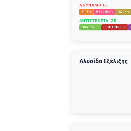
ΑΔΎΝΑΜΟ ΣΕ
FIRE
PSYCHIC
ROCK
×
2
×
2
×
2
ΑΝΤΙΣΤΈΚΕΤΑΙ ΣΕ
GRASS
FIGHTING
×
0.25
×
0.25
Αλυσίδα Εξέλιξης