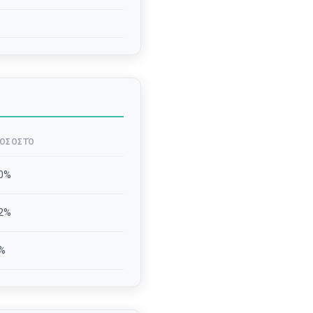
ΟΣΟΣΤΌ
0
%
2
%
%