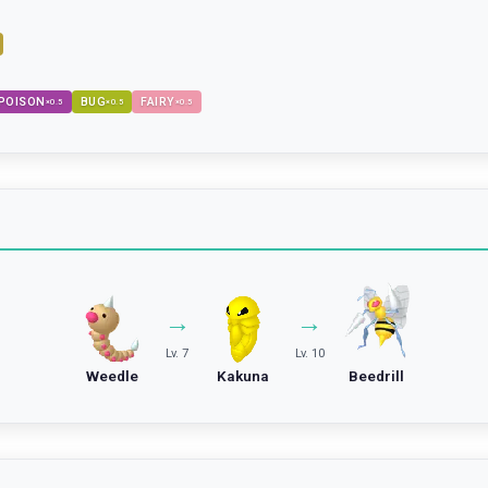
POISON
BUG
FAIRY
×
0.5
×
0.5
×
0.5
→
→
Lv. 7
Lv. 10
Weedle
Kakuna
Beedrill