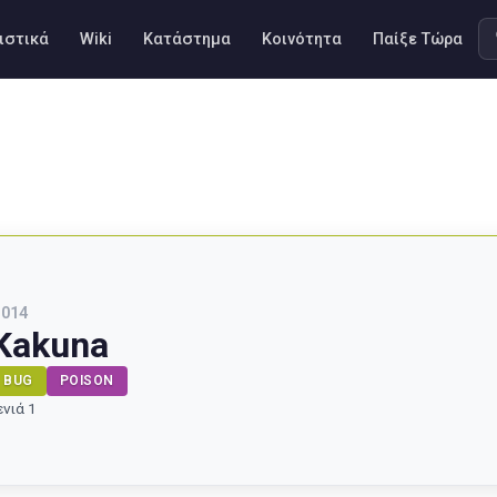
ιστικά
Wiki
Κατάστημα
Κοινότητα
Παίξε Τώρα
#
014
Kakuna
BUG
POISON
ενιά 1