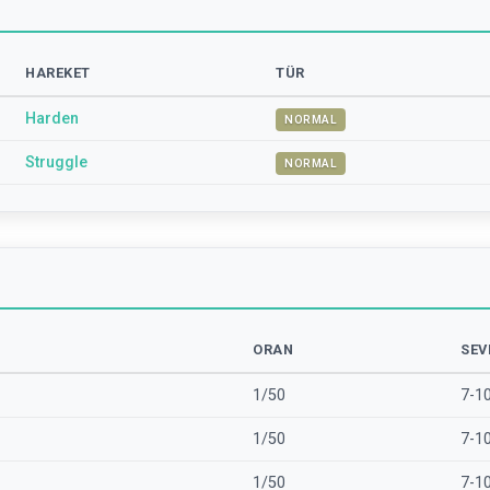
HAREKET
TÜR
Harden
NORMAL
Struggle
NORMAL
ORAN
SEV
1/50
7-1
1/50
7-1
1/50
7-1