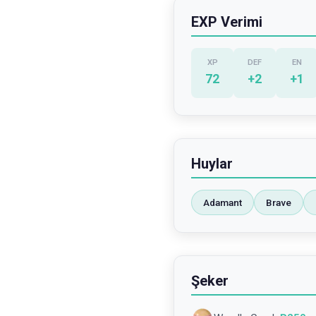
EXP Verimi
XP
DEF
EN
72
+
2
+
1
Huylar
Adamant
Brave
Şeker