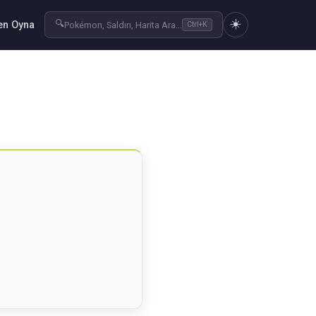
☀️
🔍
n Oyna
Pokémon, Saldırı, Harita Ara...
Ctrl+K