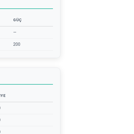
GÜÇ
—
200
IYE
0
0
0