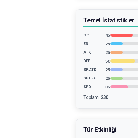
Temel İstatistikler
45
HP
25
EN
25
ATK
50
DEF
25
SP.ATK
25
SP.DEF
35
SPD
Toplam
:
230
Tür Etkinliği