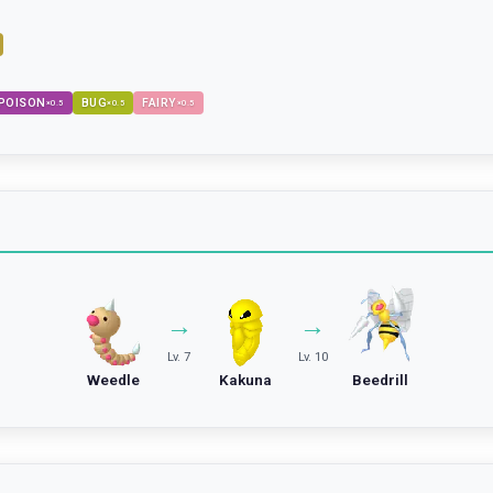
POISON
BUG
FAIRY
×
0.5
×
0.5
×
0.5
→
→
Lv. 7
Lv. 10
Weedle
Kakuna
Beedrill