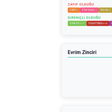
ZAYIF OLDUĞU
FIRE
PSYCHIC
ROCK
×
2
×
2
×
2
DIRENÇLI OLDUĞU
GRASS
FIGHTING
×
0.25
×
0.25
Evrim Zinciri