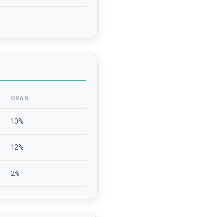
0
ORAN
10
%
12
%
2
%