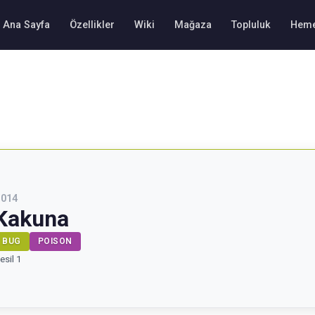
Ana Sayfa
Özellikler
Wiki
Mağaza
Topluluk
Heme
#
014
Kakuna
BUG
POISON
esil 1