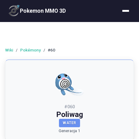
Pokemon MMO 3D
Wiki
/
Pokémony
/
#60
#
060
Poliwag
WATER
Generacja 1