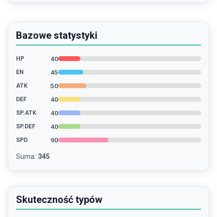
Bazowe statystyki
40
HP
45
EN
50
ATK
40
DEF
40
SP.ATK
40
SP.DEF
90
SPD
Suma
:
345
Skuteczność typów