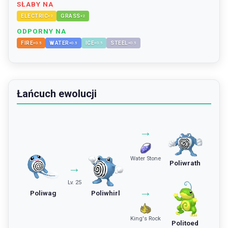
SŁABY NA
ELECTRIC
GRASS
×
2
×
2
ODPORNY NA
FIRE
WATER
ICE
STEEL
×
0.5
×
0.5
×
0.5
×
0.5
Łańcuch ewolucji
→
Water Stone
Poliwrath
→
Lv. 25
→
Poliwag
Poliwhirl
King's Rock
Politoed