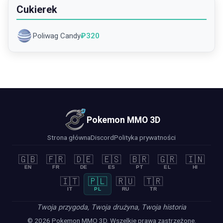
Cukierek
Poliwag Candy
₽
320
Pokemon MMO 3D
Strona główna
Discord
Polityka prywatności
🇬🇧
🇫🇷
🇩🇪
🇪🇸
🇧🇷
🇬🇷
🇮🇳
EN
FR
DE
ES
PT
EL
HI
🇮🇹
🇵🇱
🇷🇺
🇹🇷
IT
PL
RU
TR
Twoja przygoda, Twoja drużyna, Twoja historia
© 2026 Pokemon MMO 3D. Wszelkie prawa zastrzeżone.