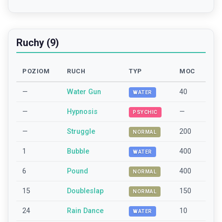
Ruchy (9)
POZIOM
RUCH
TYP
MOC
—
Water Gun
40
WATER
—
Hypnosis
—
PSYCHIC
—
Struggle
200
NORMAL
1
Bubble
400
WATER
6
Pound
400
NORMAL
15
Doubleslap
150
NORMAL
24
Rain Dance
10
WATER