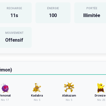
RECHARGE
ÉNERGIE
PORTÉE
11
s
100
Illimitée
MOUVEMENT
Offensif
kémon)
Venonat
Kadabra
Alakazam
Drowze
Niv.
17
Niv.
5
Niv.
5
Niv.
25