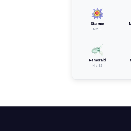
Starmie
Niv.
—
Remoraid
Niv.
12