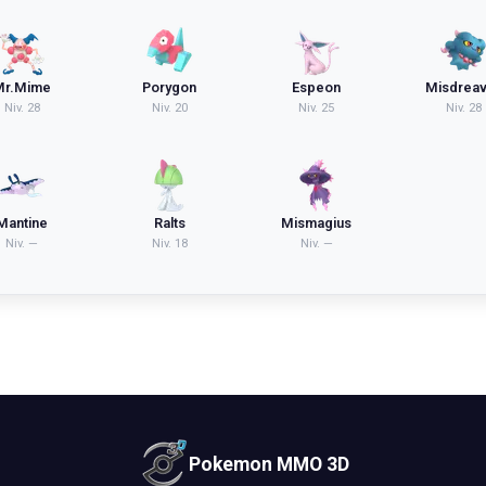
Mr.Mime
Porygon
Espeon
Misdrea
Niv.
28
Niv.
20
Niv.
25
Niv.
28
Mantine
Ralts
Mismagius
Niv.
—
Niv.
18
Niv.
—
Pokemon MMO 3D