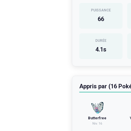
PUISSANCE
66
DURÉE
4.1
s
Appris par (16 Po
Butterfree
Niv.
16