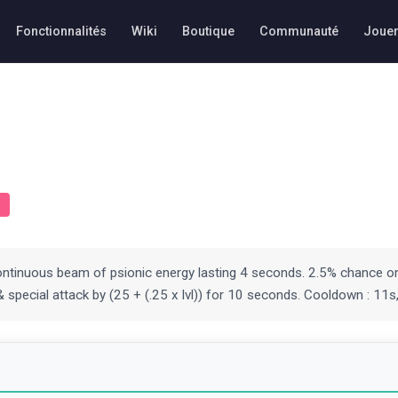
Fonctionnalités
Wiki
Boutique
Communauté
Joue
continuous beam of psionic energy lasting 4 seconds. 2.5% chance o
& special attack by (25 + (.25 x lvl)) for 10 seconds. Cooldown : 11s,