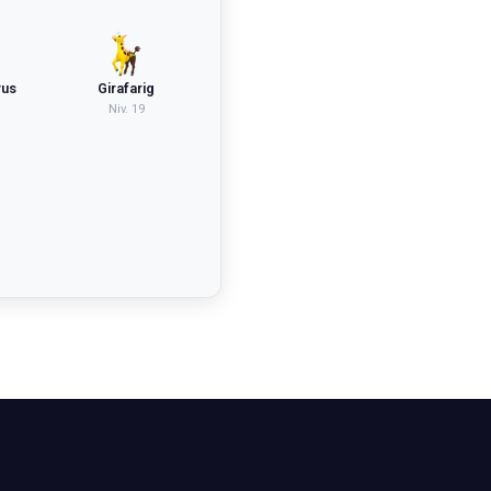
vus
Girafarig
Niv.
19