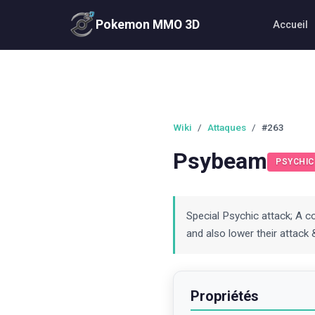
Pokemon MMO 3D
Accueil
Wiki
/
Attaques
/
#263
Psybeam
PSYCHIC
Special Psychic attack; A 
and also lower their attack 
Propriétés