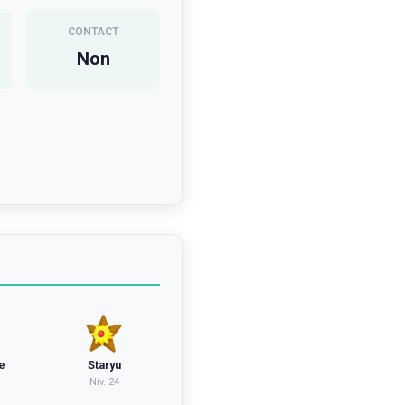
CONTACT
Non
e
Staryu
Niv.
24