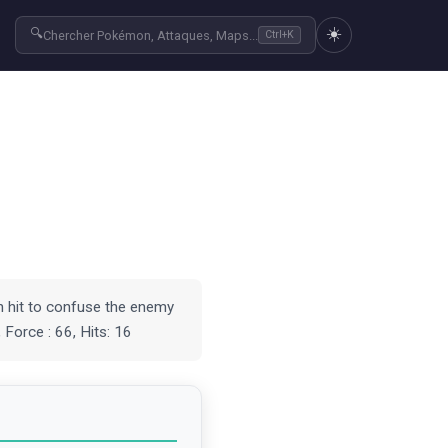
☀️
🔍
r
Chercher Pokémon, Attaques, Maps...
Ctrl+K
n hit to confuse the enemy
 Force : 66, Hits: 16