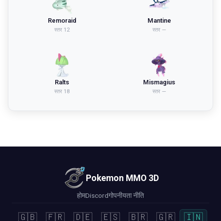
Remoraid
Mantine
स्तर
12
स्तर
—
Ralts
Mismagius
स्तर
18
स्तर
—
Pokemon MMO 3D
होम
Discord
गोपनीयता नीति
🇬🇧
🇫🇷
🇩🇪
🇪🇸
🇧🇷
🇬🇷
🇮🇳