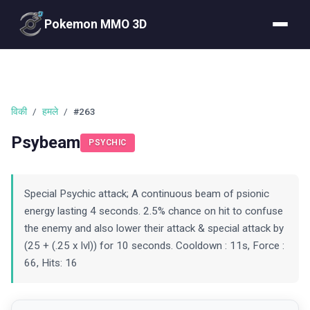
Pokemon MMO 3D
विकी
/
हमले
/
#263
Psybeam
PSYCHIC
Special Psychic attack; A continuous beam of psionic
energy lasting 4 seconds. 2.5% chance on hit to confuse
the enemy and also lower their attack & special attack by
(25 + (.25 x lvl)) for 10 seconds. Cooldown : 11s, Force :
66, Hits: 16