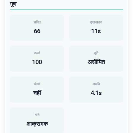
गुण
शक्ति
कूलडाउन
66
11
s
ऊर्जा
दूरी
100
असीमित
संपर्क
अवधि
नहीं
4.1
s
गति
आक्रामक