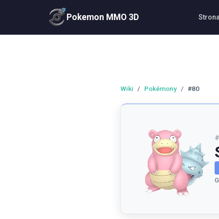
Pokemon MMO 3D
Stron
Wiki
/
Pokémony
/
#80
G