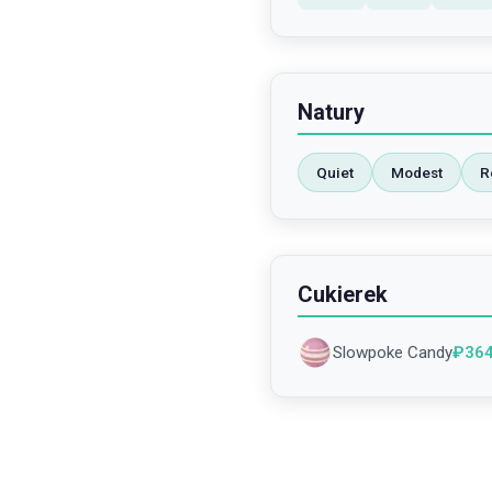
Natury
Quiet
Modest
R
Cukierek
Slowpoke Candy
₽
36