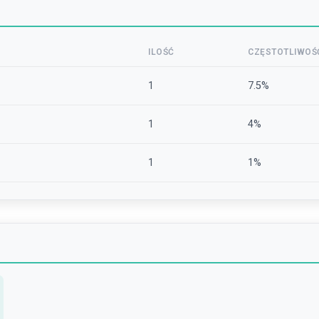
ILOŚĆ
CZĘSTOTLIWOŚ
1
7.5
%
1
4
%
1
1
%