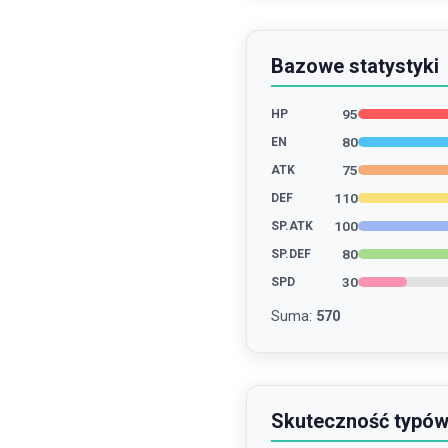
Bazowe statystyki
95
HP
80
EN
75
ATK
110
DEF
100
SP.ATK
80
SP.DEF
30
SPD
Suma
:
570
Skuteczność typó