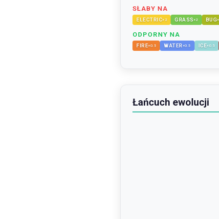
SŁABY NA
ELECTRIC
GRASS
BUG
×
2
×
2
ODPORNY NA
FIRE
WATER
ICE
×
0.5
×
0.5
×
0.5
Łańcuch ewolucji