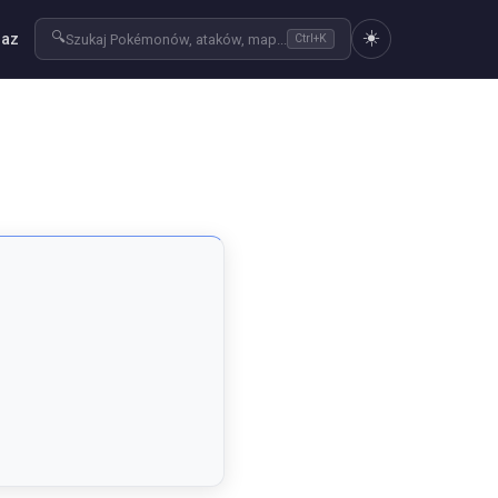
☀️
🔍
raz
Szukaj Pokémonów, ataków, map...
Ctrl+K