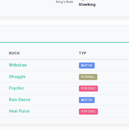
King's Rock
Slowking
RUCH
TYP
Withdraw
WATER
Struggle
NORMAL
Psychic
PSYCHIC
Rain Dance
WATER
Heal Pulse
PSYCHIC