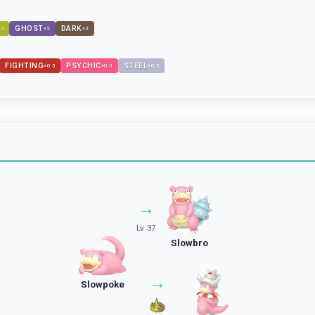
GHOST
DARK
×
2
×
2
×
2
FIGHTING
PSYCHIC
STEEL
×
0.5
×
0.5
×
0.5
→
Lv. 37
Slowbro
→
Slowpoke