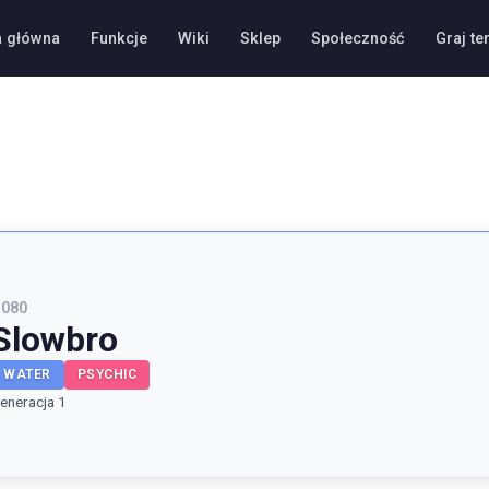
a główna
Funkcje
Wiki
Sklep
Społeczność
Graj te
#
080
Slowbro
WATER
PSYCHIC
eneracja 1