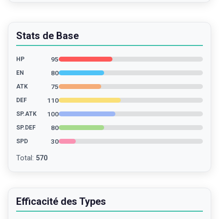
Stats de Base
95
HP
80
EN
75
ATK
110
DEF
100
SP.ATK
80
SP.DEF
30
SPD
Total
:
570
Efficacité des Types