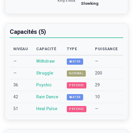
King's Rock
Slowking
Capacités (5)
NIVEAU
CAPACITÉ
TYPE
PUISSANCE
—
Withdraw
—
WATER
—
Struggle
200
NORMAL
36
Psychic
29
PSYCHIC
42
Rain Dance
10
WATER
51
Heal Pulse
—
PSYCHIC