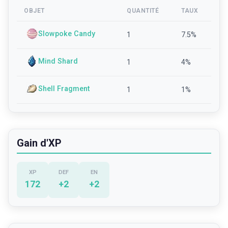
OBJET
QUANTITÉ
TAUX
Slowpoke Candy
1
7.5
%
Mind Shard
1
4
%
Shell Fragment
1
1
%
Gain d'XP
XP
DEF
EN
172
+
2
+
2