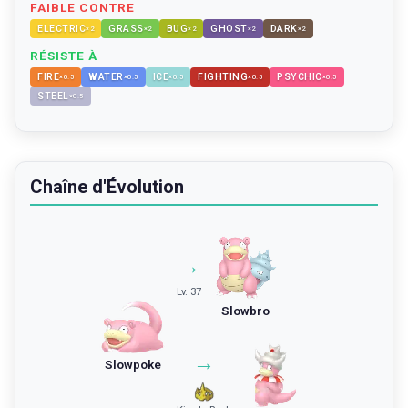
FAIBLE CONTRE
ELECTRIC
GRASS
BUG
GHOST
DARK
×
2
×
2
×
2
×
2
×
2
RÉSISTE À
FIRE
WATER
ICE
FIGHTING
PSYCHIC
×
0.5
×
0.5
×
0.5
×
0.5
×
0.5
STEEL
×
0.5
Chaîne d'Évolution
→
Lv. 37
Slowbro
→
Slowpoke