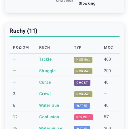
King's Rock
Slowking
Ruchy (11)
POZIOM
RUCH
TYP
MOC
—
Tackle
400
NORMAL
—
Struggle
200
NORMAL
—
Curse
40
GHOST
3
Growl
—
NORMAL
6
Water Gun
40
WATER
12
Confusion
57
PSYCHIC
18
Water Pulse
200
WATER