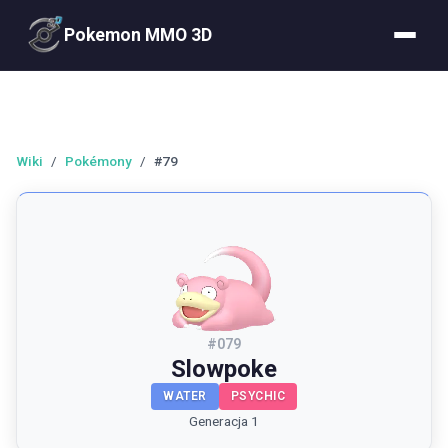
Pokemon MMO 3D
Wiki
/
Pokémony
/
#79
#
079
Slowpoke
WATER
PSYCHIC
Generacja 1