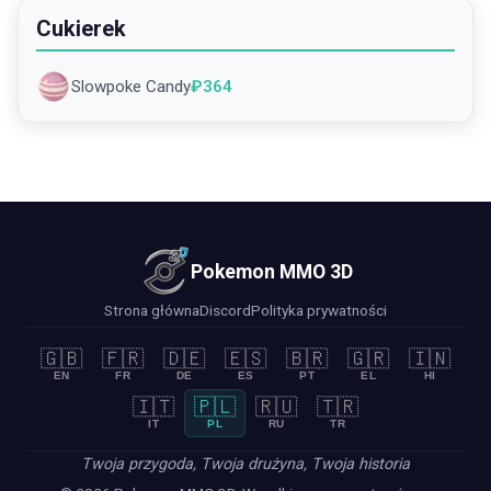
Cukierek
Slowpoke Candy
₽
364
Pokemon MMO 3D
Strona główna
Discord
Polityka prywatności
🇬🇧
🇫🇷
🇩🇪
🇪🇸
🇧🇷
🇬🇷
🇮🇳
EN
FR
DE
ES
PT
EL
HI
🇮🇹
🇵🇱
🇷🇺
🇹🇷
IT
PL
RU
TR
Twoja przygoda, Twoja drużyna, Twoja historia