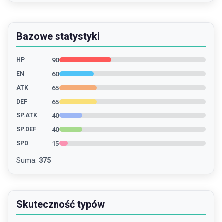
Bazowe statystyki
90
HP
60
EN
65
ATK
65
DEF
40
SP.ATK
40
SP.DEF
15
SPD
Suma
:
375
Skuteczność typów