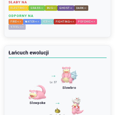
SŁABY NA
ELECTRIC
GRASS
BUG
GHOST
DARK
×
2
×
2
×
2
×
2
×
2
ODPORNY NA
FIRE
WATER
ICE
FIGHTING
PSYCHIC
×
0.5
×
0.5
×
0.5
×
0.5
×
0.5
STEEL
×
0.5
Łańcuch ewolucji
→
Lv. 37
Slowbro
→
Slowpoke