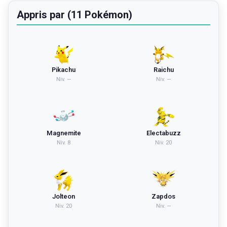
Appris par (11 Pokémon)
Pikachu
Raichu
Niv.
—
Niv.
—
Magnemite
Electabuzz
Niv.
8
Niv.
20
Jolteon
Zapdos
Niv.
20
Niv.
—