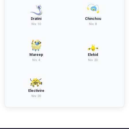
Dratini
Chinchou
Niv.
10
Niv.
8
Mareep
Elekid
Niv.
4
Niv.
20
Electivire
Niv.
20