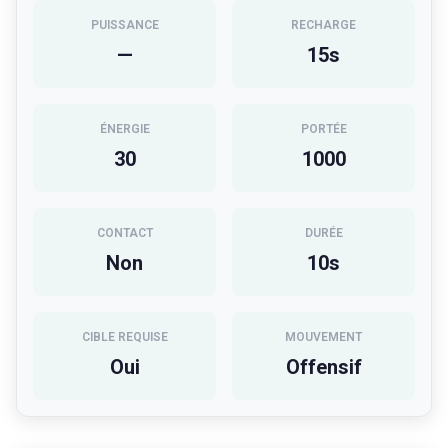
PUISSANCE
RECHARGE
—
15
s
ÉNERGIE
PORTÉE
30
1000
CONTACT
DURÉE
Non
10
s
CIBLE REQUISE
MOUVEMENT
Oui
Offensif