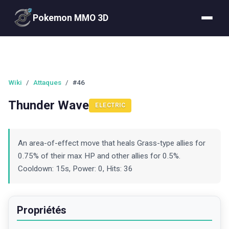
Pokemon MMO 3D
Wiki
/
Attaques
/
#46
Thunder Wave
ELECTRIC
An area-of-effect move that heals Grass-type allies for
0.75% of their max HP and other allies for 0.5%.
Cooldown: 15s, Power: 0, Hits: 36
Propriétés