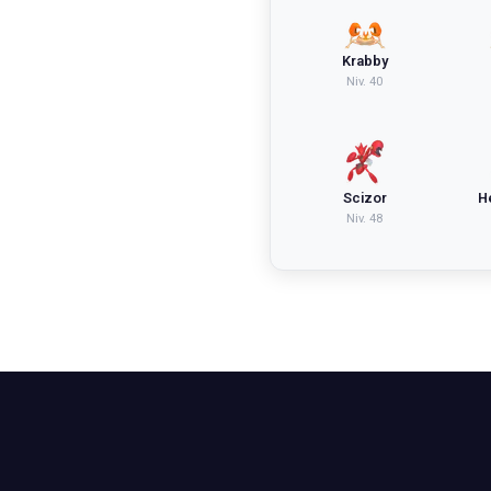
Krabby
Niv.
40
Scizor
H
Niv.
48