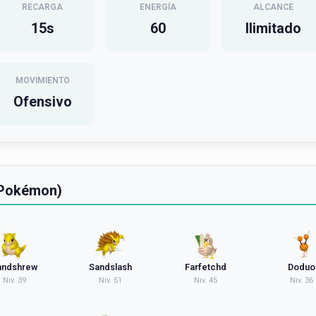
RECARGA
ENERGÍA
ALCANCE
15
s
60
Ilimitado
MOVIMIENTO
Ofensivo
 Pokémon)
andshrew
Sandslash
Farfetchd
Doduo
Niv.
39
Niv.
51
Niv.
45
Niv.
36