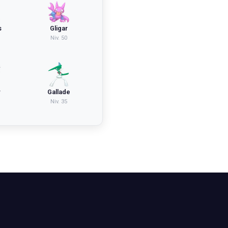
s
Gligar
Niv.
50
r
Gallade
Niv.
35