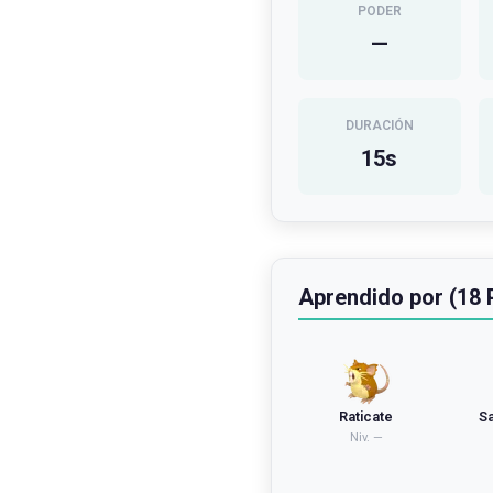
PODER
—
DURACIÓN
15
s
Aprendido por (18
Raticate
S
Niv.
—