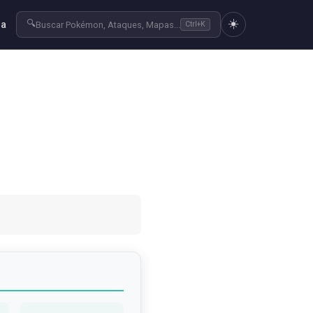
☀️
🔍
ra
Buscar Pokémon, Ataques, Mapas...
Ctrl+K