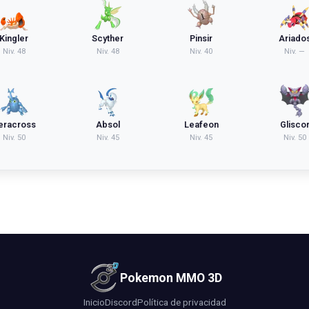
Kingler
Scyther
Pinsir
Ariado
Niv.
48
Niv.
48
Niv.
40
Niv.
—
eracross
Absol
Leafeon
Glisco
Niv.
50
Niv.
45
Niv.
45
Niv.
50
Pokemon MMO 3D
Inicio
Discord
Política de privacidad