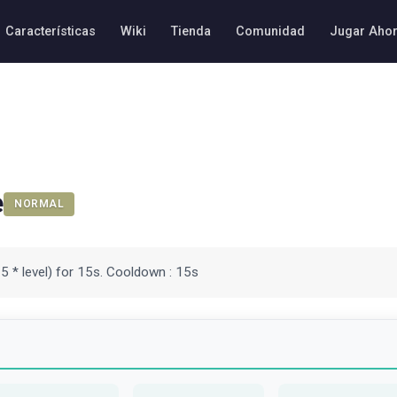
Características
Wiki
Tienda
Comunidad
Jugar Aho
e
NORMAL
75 * level) for 15s. Cooldown : 15s