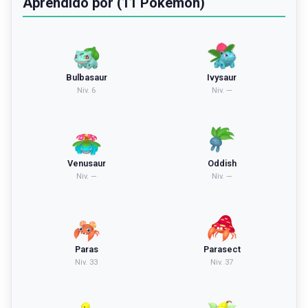
Aprendido por (11 Pokémon)
Bulbasaur
Ivysaur
Niv.
6
Niv.
—
Venusaur
Oddish
Niv.
—
Niv.
—
Paras
Parasect
Niv.
33
Niv.
37