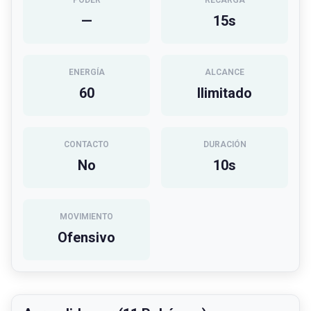
PODER
RECARGA
—
15
s
ENERGÍA
ALCANCE
60
Ilimitado
CONTACTO
DURACIÓN
No
10
s
MOVIMIENTO
Ofensivo