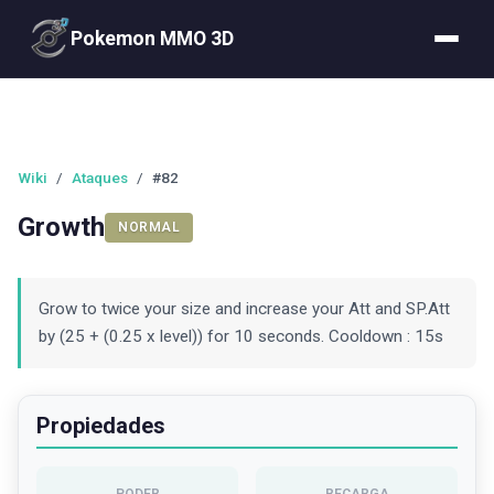
Pokemon MMO 3D
Wiki
/
Ataques
/
#82
Growth
NORMAL
Grow to twice your size and increase your Att and SP.Att
by (25 + (0.25 x level)) for 10 seconds. Cooldown : 15s
Propiedades