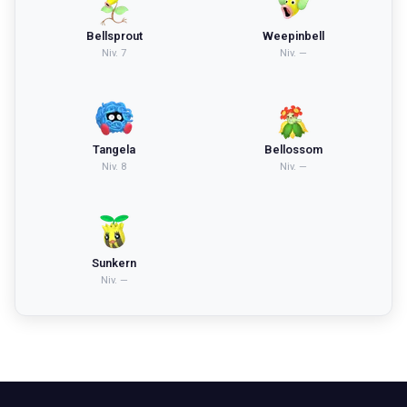
Bellsprout
Weepinbell
Niv.
7
Niv.
—
Tangela
Bellossom
Niv.
8
Niv.
—
Sunkern
Niv.
—