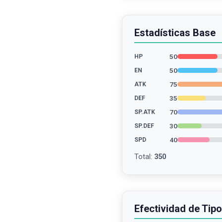
Estadísticas Base
50
HP
50
EN
75
ATK
35
DEF
70
SP.ATK
30
SP.DEF
40
SPD
Total
:
350
Efectividad de Tipo