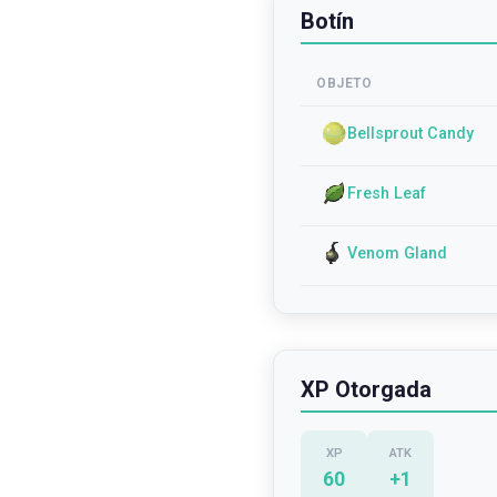
Botín
OBJETO
Bellsprout Candy
Fresh Leaf
Venom Gland
XP Otorgada
XP
ATK
60
+
1