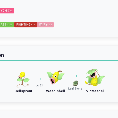
SYCHIC
×
2
RASS
FIGHTING
FAIRY
×
0.25
×
0.5
×
0.5
ón
→
→
Lv. 21
Leaf Stone
Bellsprout
Weepinbell
Victreebel