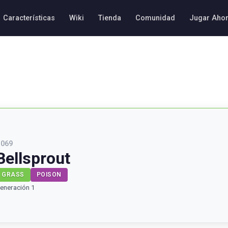
Características
Wiki
Tienda
Comunidad
Jugar Aho
#
069
Bellsprout
GRASS
POISON
eneración 1