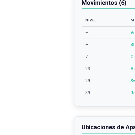
Movimientos (6)
NIVEL
M
—
Vi
—
St
7
G
23
A
29
Sw
39
Ra
Ubicaciones de Apa