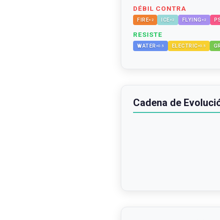
DÉBIL CONTRA
FIRE
ICE
FLYING
P
×
2
×
2
×
2
RESISTE
WATER
ELECTRIC
G
×
0.5
×
0.5
Cadena de Evoluci