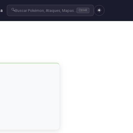
☀️
🔍
ra
Buscar Pokémon, Ataques, Mapas...
Ctrl+K