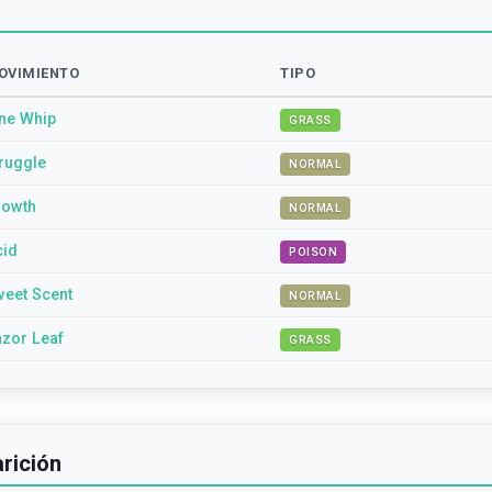
OVIMIENTO
TIPO
ne Whip
GRASS
ruggle
NORMAL
rowth
NORMAL
cid
POISON
eet Scent
NORMAL
zor Leaf
GRASS
rición