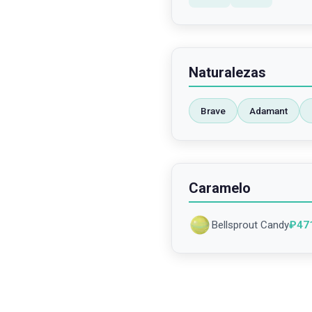
Naturalezas
Brave
Adamant
Caramelo
Bellsprout Candy
₽
47