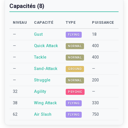
Capacités (8)
NIVEAU
CAPACITÉ
TYPE
PUISSANCE
—
Gust
18
FLYING
—
Quick Attack
400
NORMAL
—
Tackle
400
NORMAL
—
Sand-Attack
—
GROUND
—
Struggle
200
NORMAL
32
Agility
—
PSYCHIC
38
Wing Attack
330
FLYING
62
Air Slash
750
FLYING