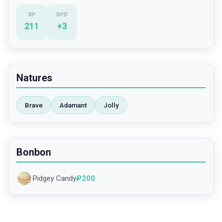
XP
SPD
211
+
3
Natures
Brave
Adamant
Jolly
Bonbon
Pidgey Candy
₽
200