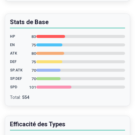
Stats de Base
83
HP
75
EN
80
ATK
75
DEF
70
SP.ATK
70
SP.DEF
101
SPD
Total
:
554
Efficacité des Types