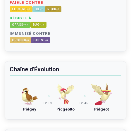
FAIBLE CONTRE
ELECTRIC
ICE
ROCK
×
2
×
2
×
2
RÉSISTE À
GRASS
BUG
×
0.5
×
0.5
IMMUNISÉ CONTRE
GROUND
GHOST
×
0
×
0
Chaîne d'Évolution
→
→
Lv. 18
Lv. 36
Pidgey
Pidgeotto
Pidgeot