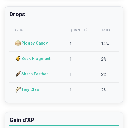
Drops
OBJET
QUANTITÉ
TAUX
Pidgey Candy
1
14
%
Beak Fragment
1
2
%
Sharp Feather
1
3
%
Tiny Claw
1
2
%
Gain d'XP