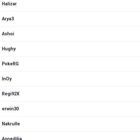
Halizar
Arya3
Ashoi
Hughy
PokeRG
InOy
Regi92X
erwin30
Nakrulle
Asnedilia