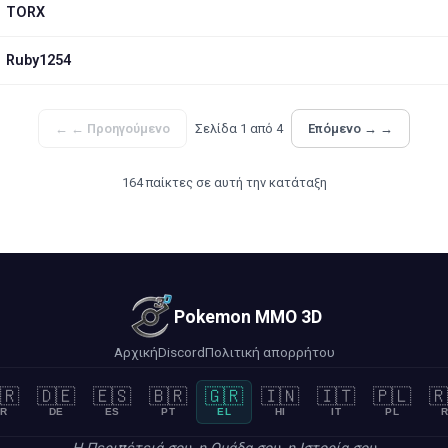
TORX
Ruby1254
←
← Προηγούμενο
Σελίδα 1 από 4
Επόμενο →
→
164 παίκτες σε αυτή την κατάταξη
Pokemon MMO 3D
Αρχική
Discord
Πολιτική απορρήτου
🇷
🇩🇪
🇪🇸
🇧🇷
🇬🇷
🇮🇳
🇮🇹
🇵🇱
🇷
R
DE
ES
PT
EL
HI
IT
PL
R