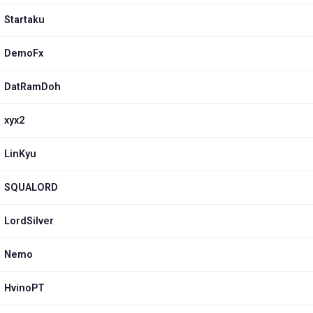
Startaku
DemoFx
DatRamDoh
xyx2
LinKyu
SQUALORD
LordSilver
Nemo
HvinoPT