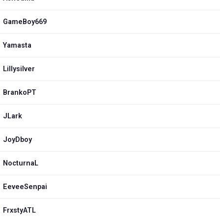
GameBoy669
Yamasta
Lillysilver
BrankoPT
JLark
JoyDboy
NocturnaL
EeveeSenpai
FrxstyATL