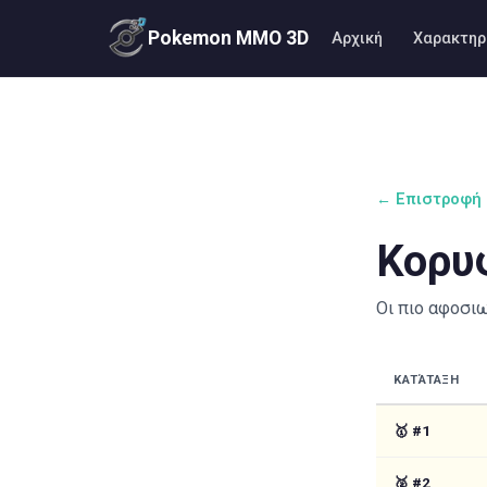
Pokemon MMO 3D
Αρχική
Χαρακτηρ
← Επιστροφή 
Κορυφ
Οι πιο αφοσι
ΚΑΤΆΤΑΞΗ
🥇
#
1
🥈
#
2