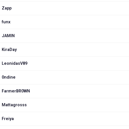
Zapp
funx
JAMIN
KiraDay
LeonidasV89
0ndine
FarmerBR0WN
Mattagrosss
Freiya