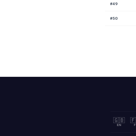
#49
#50
🇬🇧
🇫
EN
F