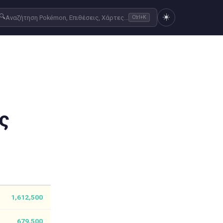
☀️
🔍
Αναζήτηση Pokémon, Επιθέσεις, Χάρτες...
Ctrl+K
ς
1,612,500
679,500