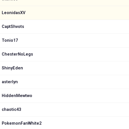
LeonidasXV
CaptShvots
Tonio17
ChesterNoLegs
ShinyEden
asterlyn
HiddenMewtwo
chaotic43
PokemonFanWhite2