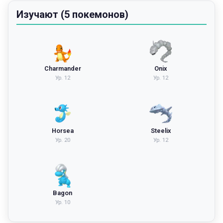
Изучают (5 покемонов)
Charmander
Onix
Ур.
12
Ур.
12
Horsea
Steelix
Ур.
20
Ур.
12
Bagon
Ур.
10