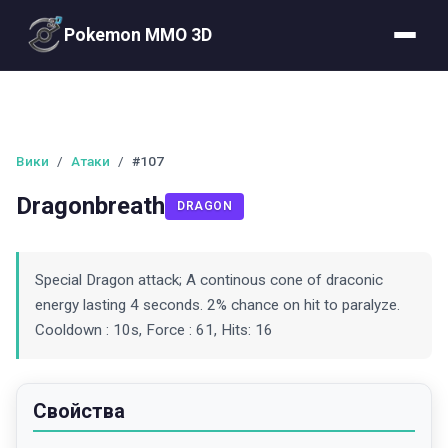
Pokemon MMO 3D
Вики
/
Атаки
/
#107
Dragonbreath
DRAGON
Special Dragon attack; A continous cone of draconic
energy lasting 4 seconds. 2% chance on hit to paralyze.
Cooldown : 10s, Force : 61, Hits: 16
Свойства