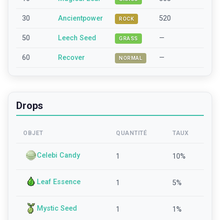
30
Ancientpower
520
ROCK
50
Leech Seed
—
GRASS
60
Recover
—
NORMAL
Drops
OBJET
QUANTITÉ
TAUX
Celebi Candy
1
10
%
Leaf Essence
1
5
%
Mystic Seed
1
1
%