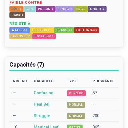
FAIBLE CONTRE
FIRE
ICE
POISON
FLYING
BUG
GHOST
×
2
×
2
×
2
×
2
×
4
×
2
DARK
×
2
RÉSISTE À
WATER
ELECTRIC
GRASS
FIGHTING
×
0.5
×
0.5
×
0.5
×
0.5
GROUND
PSYCHIC
×
0.5
×
0.5
Capacités (7)
NIVEAU
CAPACITÉ
TYPE
PUISSANCE
—
Confusion
57
PSYCHIC
—
Heal Bell
—
NORMAL
—
Struggle
200
NORMAL
10
Magical Leaf
365
GRASS