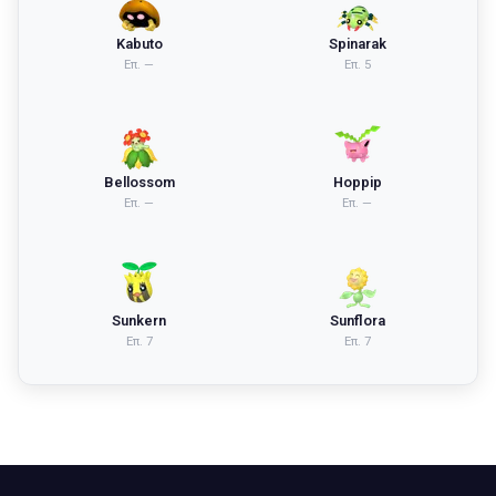
Kabuto
Spinarak
Επ.
—
Επ.
5
Bellossom
Hoppip
Επ.
—
Επ.
—
Sunkern
Sunflora
Επ.
7
Επ.
7