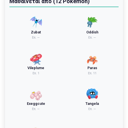
Μαθαίνεται από (12 Pokémon)
Zubat
Oddish
Επ.
—
Επ.
—
Vileplume
Paras
Επ.
1
Επ.
11
Exeggcute
Tangela
Επ.
—
Επ.
—