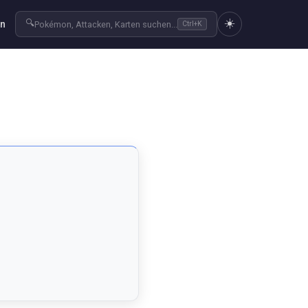
☀️
🔍
en
Pokémon, Attacken, Karten suchen...
Ctrl+K