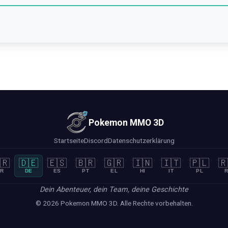
Pokemon MMO 3D
Startseite
Discord
Datenschutzerklärung
🇷
🇩🇪
🇪🇸
🇧🇷
🇬🇷
🇮🇳
🇮🇹
🇵🇱
🇷
R
DE
ES
PT
EL
HI
IT
PL
R
Dein Abenteuer, dein Team, deine Geschichte
© 2026 Pokemon MMO 3D. Alle Rechte vorbehalten.