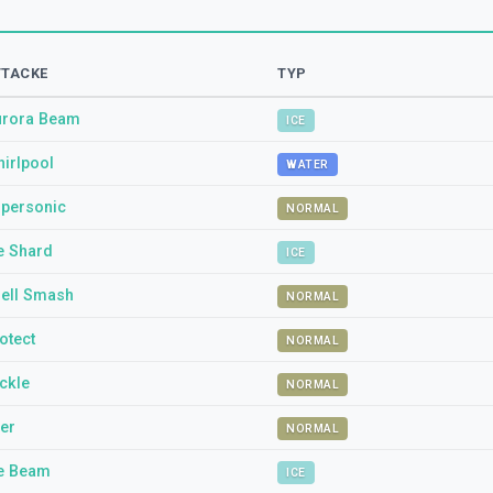
TTACKE
TYP
urora Beam
ICE
irlpool
WATER
personic
NORMAL
e Shard
ICE
ell Smash
NORMAL
otect
NORMAL
ckle
NORMAL
er
NORMAL
e Beam
ICE