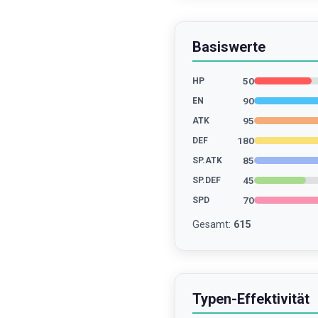
Basiswerte
50
HP
90
EN
95
ATK
180
DEF
85
SP.ATK
45
SP.DEF
70
SPD
Gesamt
:
615
Typen-Effektivität