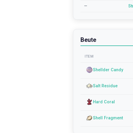
—
St
Beute
ITEM
Shellder Candy
Salt Residue
Hard Coral
Shell Fragment