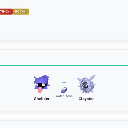
TING
ROCK
×
2
×
2
→
Water Stone
Shellder
Cloyster