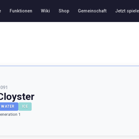
e
Funktionen
Wiki
Shop
Gemeinschaft
Jetzt spiel
#
091
Cloyster
WATER
ICE
eneration 1