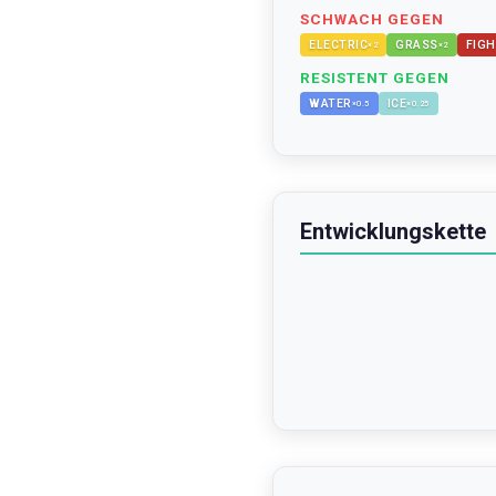
SCHWACH GEGEN
ELECTRIC
GRASS
FIGH
×
2
×
2
RESISTENT GEGEN
WATER
ICE
×
0.5
×
0.25
Entwicklungskette