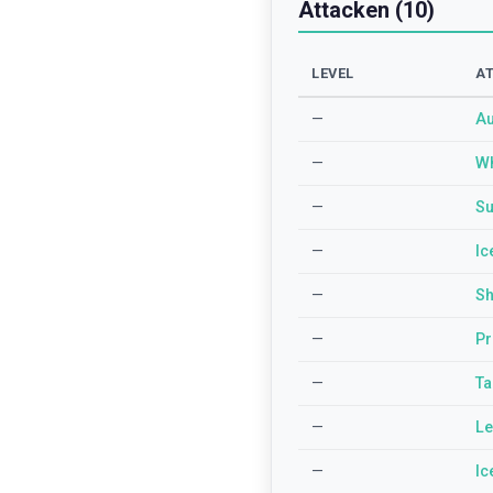
Attacken (10)
LEVEL
A
—
A
—
Wh
—
Su
—
Ic
—
Sh
—
Pr
—
Ta
—
Le
—
Ic