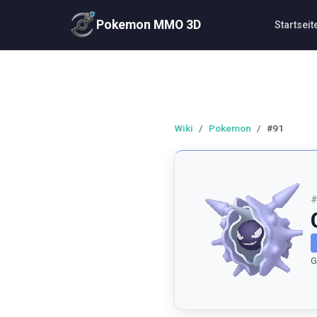
Pokemon MMO 3D
Startseit
Wiki
/
Pokemon
/
#91
G