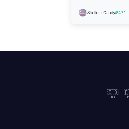
Shellder Candy
₽
421
🇬🇧
🇫
EN
F