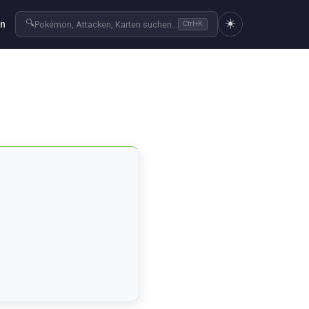
☀️
🔍
en
Pokémon, Attacken, Karten suchen...
Ctrl+K