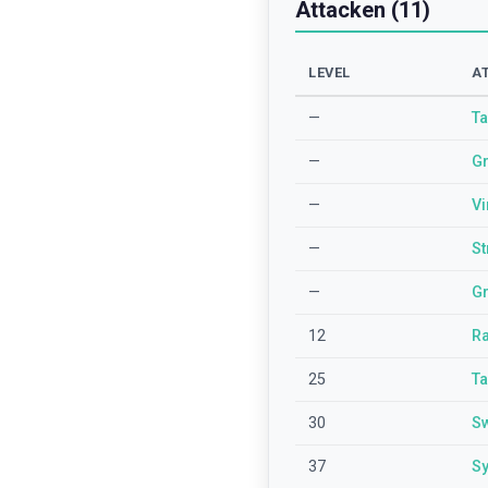
Attacken (11)
LEVEL
A
—
Ta
—
G
—
Vi
—
St
—
G
12
Ra
25
T
30
Sw
37
Sy