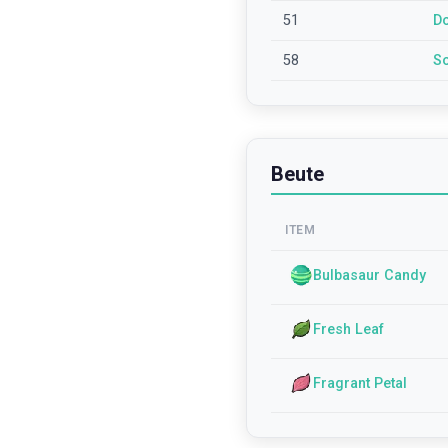
51
D
58
S
Beute
ITEM
Bulbasaur Candy
Fresh Leaf
Fragrant Petal