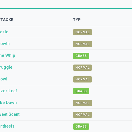
TTACKE
TYP
ckle
NORMAL
rowth
NORMAL
ne Whip
GRASS
ruggle
NORMAL
rowl
NORMAL
zor Leaf
GRASS
ake Down
NORMAL
eet Scent
NORMAL
nthesis
GRASS