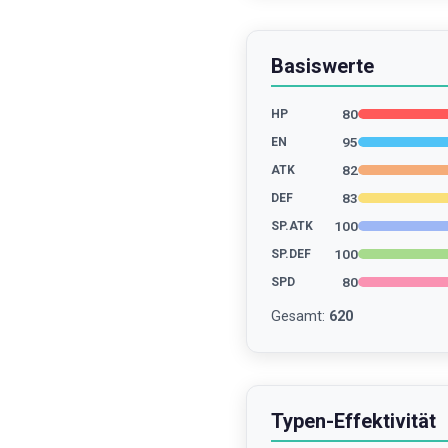
Basiswerte
80
HP
95
EN
82
ATK
83
DEF
100
SP.ATK
100
SP.DEF
80
SPD
Gesamt
:
620
Typen-Effektivität