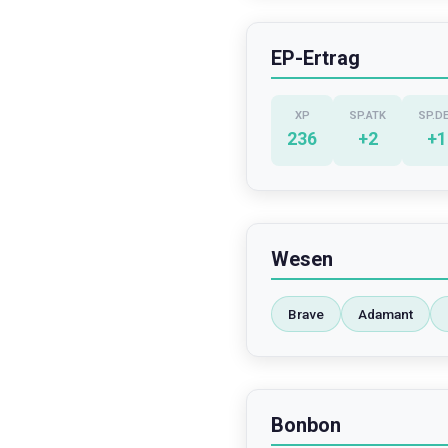
EP-Ertrag
XP
SP.ATK
SP.D
236
+
2
+
1
Wesen
Brave
Adamant
Bonbon