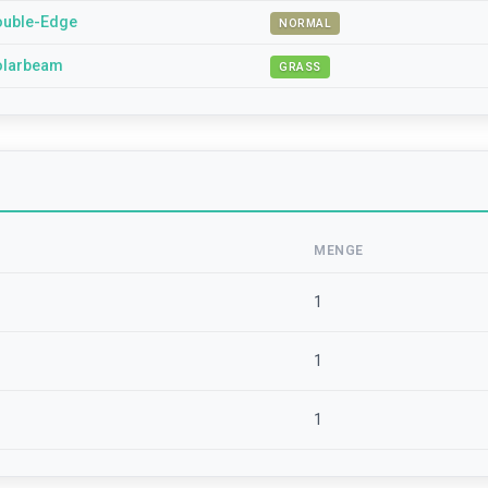
ouble-Edge
NORMAL
olarbeam
GRASS
MENGE
1
1
1