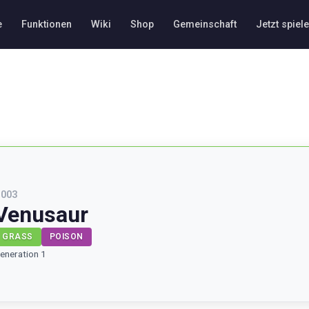
e
Funktionen
Wiki
Shop
Gemeinschaft
Jetzt spiel
#
003
Venusaur
GRASS
POISON
eneration 1