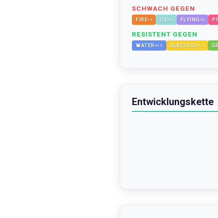
SCHWACH GEGEN
FIRE
ICE
FLYING
P
×
2
×
2
×
2
RESISTENT GEGEN
WATER
ELECTRIC
G
×
0.5
×
0.5
Entwicklungskette