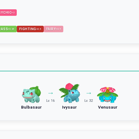
SYCHIC
×
2
RASS
FIGHTING
FAIRY
×
0.25
×
0.5
×
0.5
→
→
Lv. 16
Lv. 32
Bulbasaur
Ivysaur
Venusaur