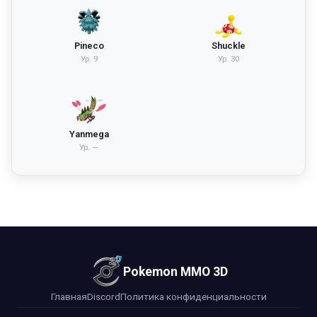
Pineco
Shuckle
Ур.
9
Ур.
30
Yanmega
Ур.
—
Pokemon MMO 3D
Главная
Discord
Политика конфиденциальности