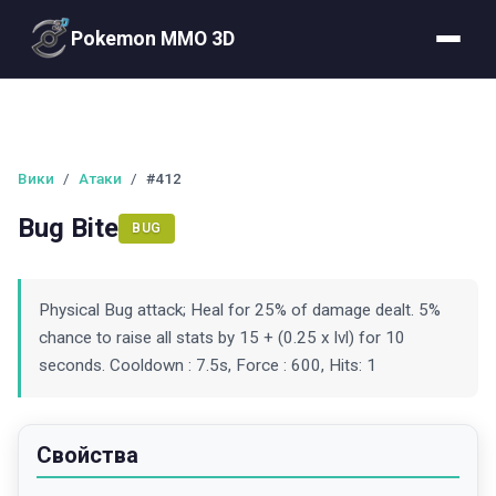
Pokemon MMO 3D
Вики
/
Атаки
/
#412
Bug Bite
BUG
Physical Bug attack; Heal for 25% of damage dealt. 5%
chance to raise all stats by 15 + (0.25 x lvl) for 10
seconds. Cooldown : 7.5s, Force : 600, Hits: 1
Свойства