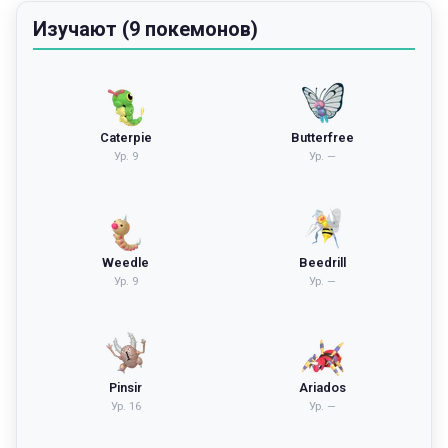
Изучают (9 покемонов)
Caterpie
Butterfree
Ур.
9
Ур.
—
Weedle
Beedrill
Ур.
9
Ур.
—
Pinsir
Ariados
Ур.
16
Ур.
—