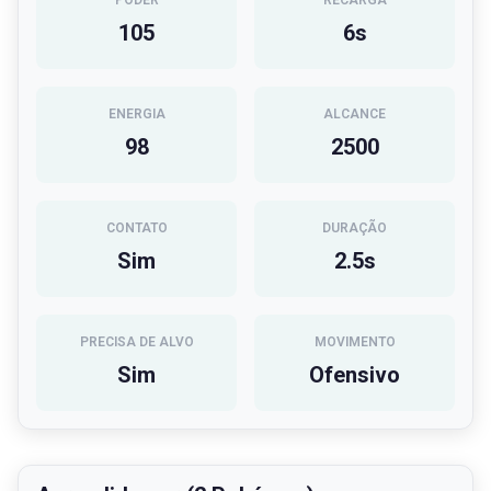
PODER
RECARGA
105
6
s
ENERGIA
ALCANCE
98
2500
CONTATO
DURAÇÃO
Sim
2.5
s
PRECISA DE ALVO
MOVIMENTO
Sim
Ofensivo