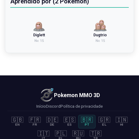
Aprendido por (2 Pokémon)
Diglett
Dugtrio
Nv.
15
Nv.
15
Pokemon MMO 3D
Início
Discord
Política de privacidade
🇬🇧
🇫🇷
🇩🇪
🇪🇸
🇧🇷
🇬🇷
🇮🇳
EN
FR
DE
ES
PT
EL
HI
🇮🇹
🇵🇱
🇷🇺
🇹🇷
IT
PL
RU
TR