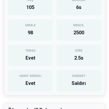
GÜÇ
BEKLEME
105
6
s
ENERJI
MENZIL
98
2500
TEMAS
SÜRE
Evet
2.5
s
HEDEF GEREKLI
HAREKET
Evet
Saldırı