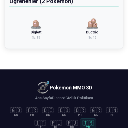
Öğrenenler (2 Pokemon)
Diglett
Dugtrio
Sv.
15
Sv.
15
Pokemon MMO 3D
Ana Sayfa
Discord
Gizlilik Politikası
🇬🇧
🇫🇷
🇩🇪
🇪🇸
🇧🇷
🇬🇷
🇮🇳
EN
FR
DE
ES
PT
EL
HI
🇮🇹
🇵🇱
🇷🇺
🇹🇷
IT
PL
RU
TR